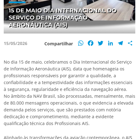
15 DE MAIO DIA INTERNACIONAL DO
SERVIÇO DE INFORMAÇÃO
AERONÁUTICA (AIS)
WhatsApp
Facebook
Twitter
LinkedIn
Teleg
S
15/05/2026
Compartilhar
No dia 15 de maio, celebramos o Dia Internacional do Serviço
de Informação Aeronáutica (AIS), data que homenageia os
profissionais responsáveis por garantir a qualidade, a
confiabilidade e a tempestividade das informações essenciais
à segurança, regularidade e eficiência da navegação aérea.
No âmbito da NAV Brasil, são processadas, mensalmente, mais
de 80.000 mensagens operacionais, o que evidencia a elevada
demanda pelos serviços, que são prestados com notória
dedicação e comprometimento, mediante a evidente
qualificação técnica dos Profissionais AIS.
Alinhado às transformações da aviação contemporânea, o AIS