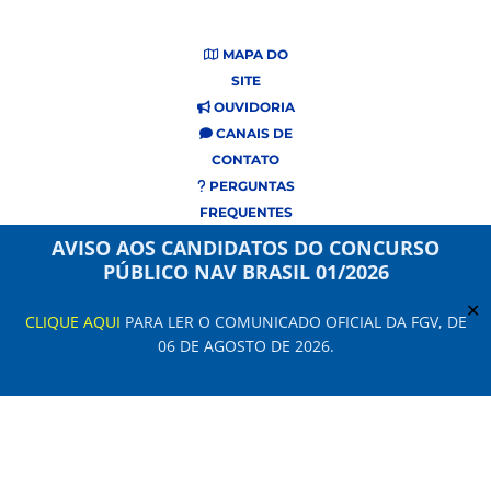
MAPA DO
SITE
OUVIDORIA
CANAIS DE
CONTATO
PERGUNTAS
FREQUENTES
AVISO AOS CANDIDATOS DO CONCURSO
PÚBLICO NAV BRASIL 01/2026
✕
CLIQUE AQUI
PARA LER O COMUNICADO OFICIAL DA FGV, DE
06 DE AGOSTO DE 2026.
Este site usa cookies e dados pessoais de acordo com os nossos Termos de
Uso e
Aviso de Privacidade
.
Configuração de Cookies