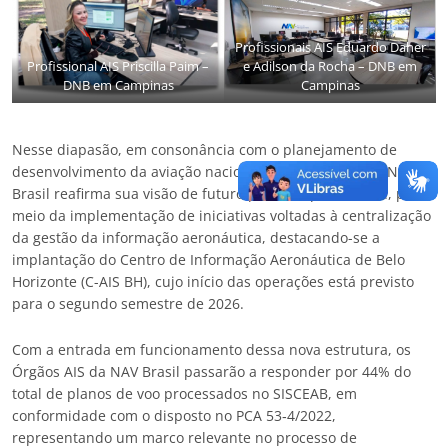
Profissionais AIS Eduardo Daher
Profissional AIS Priscilla Paim –
e Adilson da Rocha – DNB em
DNB em Campinas
Campinas
Nesse diapasão, em consonância com o planejamento de
desenvolvimento da aviação nacional e internacional, a NAV
Brasil reafirma sua visão de futuro para a especialidade, por
meio da implementação de iniciativas voltadas à centralização
da gestão da informação aeronáutica, destacando-se a
implantação do Centro de Informação Aeronáutica de Belo
Horizonte (C-AIS BH), cujo início das operações está previsto
para o segundo semestre de 2026.
Com a entrada em funcionamento dessa nova estrutura, os
Órgãos AIS da NAV Brasil passarão a responder por 44% do
total de planos de voo processados no SISCEAB, em
conformidade com o disposto no PCA 53‑4/2022,
representando um marco relevante no processo de