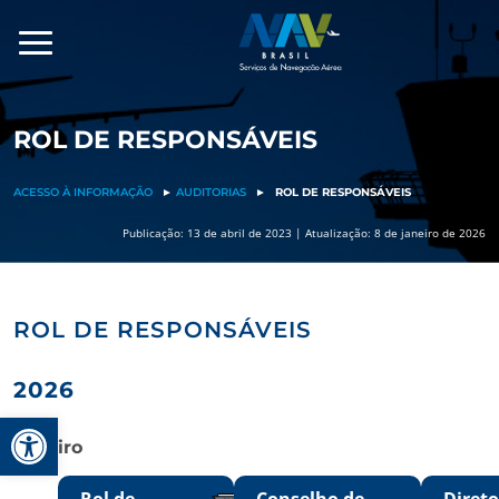
Pular
para
o
conteúdo
ROL DE RESPONSÁVEIS
ACESSO À INFORMAÇÃO
►
AUDITORIAS
►
ROL DE RESPONSÁVEIS
Publicação: 13 de abril de 2023 | Atualização: 8 de janeiro de 2026
ROL DE RESPONSÁVEIS
2026
Barra de Ferramentas Aberta
Janeiro
Rol de
Conselho de
Direto