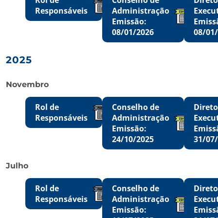
Responsáveis
Administração
Execu
Emissão:
Emiss
08/01/2026
08/01
2025
Novembro
Rol de
Conselho de
Direto
Responsáveis
Administração
Execu
Emissão:
Emiss
24/10/2025
31/07
Julho
Rol de
Conselho de
Direto
Responsáveis
Administração
Execu
Emissão:
Emiss