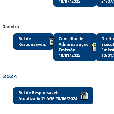
18/07/2025
31/07
Janeiro
Rol de
Conselho de
Direto
Responsáveis
Administração
Execu
Emissão:
Emiss
10/01/2025
10/01
2024
Rol de Responsáveis
Atualizado 7ª AGE 28/06/2024