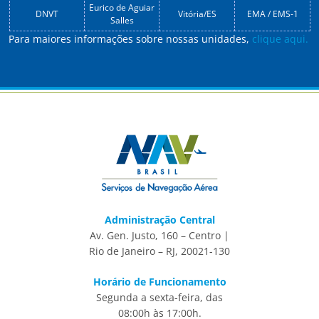
Eurico de Aguiar
DNVT
Vitória/ES
EMA / EMS-1
Salles
Para maiores informações sobre nossas unidades,
clique aqui.
Administração Central
Av. Gen. Justo, 160 – Centro |
Rio de Janeiro – RJ, 20021-130
Horário de Funcionamento
Segunda a sexta-feira, das
08:00h às 17:00h.