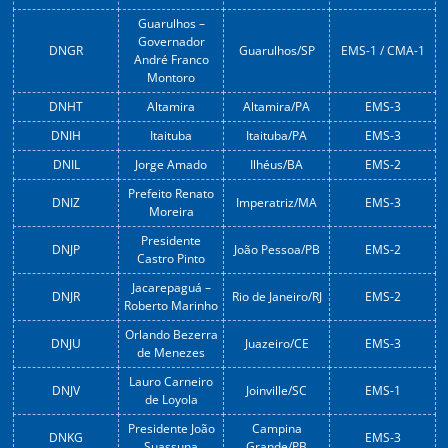
Guarulhos –
Governador
DNGR
Guarulhos/SP
EMS-1 / CMA-1
André Franco
Montoro
DNHT
Altamira
Altamira/PA
EMS-3
DNIH
Itaituba
Itaituba/PA
EMS-3
DNIL
Jorge Amado
Ilhéus/BA
EMS-2
Prefeito Renato
DNIZ
Imperatriz/MA
EMS-3
Moreira
Presidente
DNJP
João Pessoa/PB
EMS-2
Castro Pinto
Jacarepaguá –
DNJR
Rio de Janeiro/RJ
EMS-2
Roberto Marinho
Orlando Bezerra
DNJU
Juazeiro/CE
EMS-3
de Menezes
Lauro Carneiro
DNJV
Joinville/SC
EMS-1
de Loyola
Presidente João
Campina
DNKG
EMS-3
Suassuna
Grande/PB