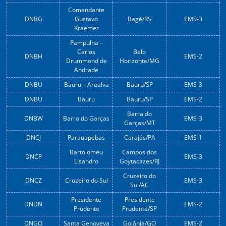
Comandante
DNBG
Gustavo
Bagé/RS
EMS-3
Kraemer
Pampulha –
Carlos
Belo
DNBH
EMS-2
Drummond de
Horizonte/MG
Andrade
DNBU
Bauru – Arealva
Bauru/SP
EMS-3
DNBU
Bauru
Bauru/SP
EMS-2
Barra do
DNBW
Barra do Garças
EMS-3
Garças/MT
DNCJ
Parauapebas
Carajás/PA
EMS-1
Bartolomeu
Campos dos
DNCP
EMS-3
Lisandro
Goytacazes/RJ
Cruzeiro do
DNCZ
Cruzeiro do Sul
EMS-3
Sul/AC
Presidente
Presidente
DNDN
EMS-2
Prudente
Prudente/SP
DNGO
Santa Genoveva
Goiânia/GO
EMS-2