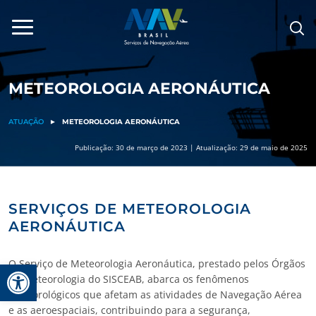
Pular
para
o
conteúdo
METEOROLOGIA AERONÁUTICA
ATUAÇÃO
►
METEOROLOGIA AERONÁUTICA
Publicação: 30 de março de 2023 | Atualização: 29 de maio de 2025
SERVIÇOS DE METEOROLOGIA
AERONÁUTICA
Barra de Ferramentas Aberta
O Serviço de Meteorologia Aeronáutica, prestado pelos Órgãos
de Meteorologia do SISCEAB, abarca os fenômenos
meteorológicos que afetam as atividades de Navegação Aérea
e as aeroespaciais, contribuindo para a segurança,