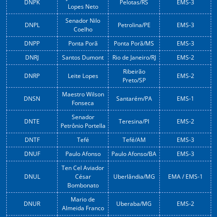
DNPK
Pelotas/RS
EMS-3
Lopes Neto
Senador Nilo
DNPL
Petrolina/PE
EMS-3
Coelho
DNPP
Ponta Porã
Ponta Porã/MS
EMS-3
DNRJ
Santos Dumont
Rio de Janeiro/RJ
EMS-2
Ribeirão
DNRP
Leite Lopes
EMS-2
Preto/SP
Maestro Wilson
DNSN
Santarém/PA
EMS-1
Fonseca
Senador
DNTE
Teresina/PI
EMS-2
Petrônio Portella
DNTF
Tefé
Tefé/AM
EMS-3
DNUF
Paulo Afonso
Paulo Afonso/BA
EMS-3
Ten Cel Aviador
DNUL
César
Uberlândia/MG
EMA / EMS-1
Bombonato
Mario de
DNUR
Uberaba/MG
EMS-2
Almeida Franco