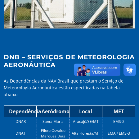
DNB – SERVIÇOS DE METEOROLOGIA
AERONÁUTICA
As Dependências da NAV Brasil que prestam o Serviço de
Meteorologia Aeronáutica estão especificadas na tabela
abaixo:
Dependência
Aeródromo
Local
MET
DNAR
Santa Maria
Aracajú/SE/MT
EMS-2
Piloto Osvaldo
DNAT
Alta Floresta/MT
EMA / EMS-3
Marques Dias