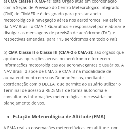
a)
CMA Classe I (CMA-1):
este Órgão atua em coordenação
com a Seção de Previsão do Centro Meteorológico Integrado
(CMI) do CIMAER e é designado para prestar apoio
meteorológico à navegação aérea nos aeródromos. Na esfera
da NAV Brasil o CMA-1 Guarulhos é responsável por elaborar e
divulgar as mensagens de previsão de aeródromo (TAF), e
respectivas emendas, para 115 aeródromos em todo o País.
b)
CMA Classe II e Classe III (CMA-2 e CMA-3):
são órgãos que
apoiam as operações aéreas no aeródromo e fornecem
informações meteorológicas aos aeronavegantes e usuários. A
NAV Brasil dispõe de CMA-2 e CMA-3 na modalidade de
autoatendimento em suas Dependências, mediante
coordenação com o DECEA, que permite ao usuário utilizar o
Terminal de acesso à REDEMET de forma autônoma e
consultar as informações meteorológicas necessárias ao
planejamento do voo.
Estação Meteorológica de Altitude (EMA)
A EMA realiza observações meteorológicas em altitude, por