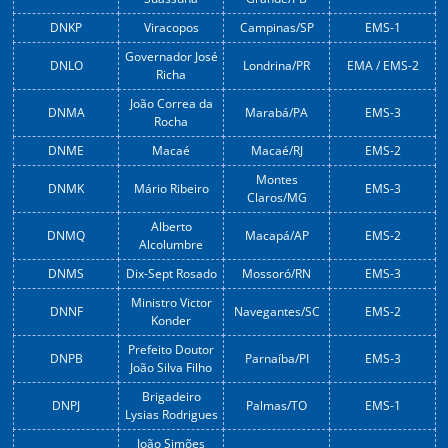
DNKP
Viracopos
Campinas/SP
EMS-1
Governador José
DNLO
Londrina/PR
EMA / EMS-2
Richa
João Correa da
DNMA
Marabá/PA
EMS-3
Rocha
DNME
Macaé
Macaé/RJ
EMS-2
Montes
DNMK
Mário Ribeiro
EMS-3
Claros/MG
Alberto
DNMQ
Macapá/AP
EMS-2
Alcolumbre
DNMS
Dix-Sept Rosado
Mossoró/RN
EMS-3
Ministro Victor
DNNF
Navegantes/SC
EMS-2
Konder
Prefeito Doutor
DNPB
Parnaíba/PI
EMS-3
João Silva Filho
Brigadeiro
DNPJ
Palmas/TO
EMS-1
Lysias Rodrigues
João Simões