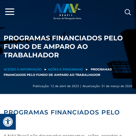
Pular
para
o
conteúdo
PROGRAMAS FINANCIADOS PELO
FUNDO DE AMPARO AO
TRABALHADOR
ACESSO À INFORMAÇÃO
►
AÇÕES E PROGRAMAS
►
PROGRAMAS
FINANCIADOS PELO FUNDO DE AMPARO AO TRABALHADOR
Publicação: 12 de abril de 2023 | Atualização: 31 de março de 2026
PROGRAMAS FINANCIADOS PELO
Barra de Ferramentas Aberta
FAT
A NAV Brasil não desenvolve programas, ações, projetos e