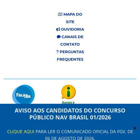
MAPA DO
SITE
OUVIDORIA
CANAIS DE
CONTATO
PERGUNTAS
FREQUENTES
AVISO AOS CANDIDATOS DO CONCURSO
PÚBLICO NAV BRASIL 01/2026
Este site usa cookies e dados pessoais de acordo com os nossos Termos de
Uso e
Aviso de Privacidade
.
✕
CLIQUE AQUI
PARA LER O COMUNICADO OFICIAL DA FGV, DE
Configuração de Cookies
06 DE AGOSTO DE 2026.