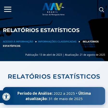
Pular
para
o
conteúdo
RELATÓRIOS ESTATÍSTICOS
ACESSO À INFORMAÇÃO
►
INFORMAÇÕES CLASSIFICADAS
►
RELATÓRIOS
ESTATÍSTICOS
Publicação: 13 de abril de 2023 | Atualização: 21 de agosto de 2025
RELATÓRIOS ESTATÍSTICOS
Barra de Ferramentas Aberta
Período de Análise:
2022 a 2025 •
Última
atualização:
31 de maio de 2025