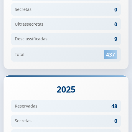
0
Secretas
0
Ultrassecretas
9
Desclassificadas
437
Total
2025
48
Reservadas
0
Secretas