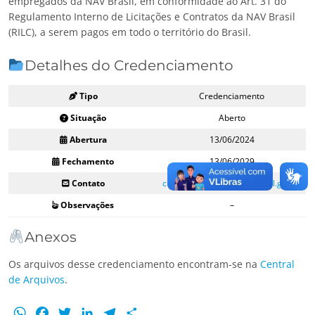
empregados da NAV Brasil, em conformidade ao Art. 31 do
Regulamento Interno de Licitações e Contratos da NAV Brasil
(RILC), a serem pagos em todo o território do Brasil.
Detalhes do Credenciamento
Tipo
Credenciamento
Situação
Aberto
Abertura
13/06/2024
Fechamento
13/06/2029
Contato
credencia.dafc.ac@navbrasil.gov.br
Observações
–
Anexos
Os arquivos desse credenciamento encontram-se na
Central
de Arquivos
.
WhatsApp
Facebook
Twitter
LinkedIn
Telegram
Share