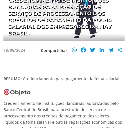
CREDENCIAMENTO DE INSTITUIÇÕES
BANCÁRIAS PARA PRESTAÇÃO DE
SERVIÇO DE PROCESSAMENTO DOS
CRÉDITOS DE PAGAMENTO DA FOLHA
SALARIAL DOS EMPREGADOS DA NAV
BRASIL.
WhatsApp
Facebook
Twitter
LinkedIn
Teleg
S
13/06/2024
Compartilhar
RESUMO:
Credenciamento para pagamento da folha salarial.
Objeto
Credenciamento de Instituições Bancárias, autorizadas pelo
Banco Central do Brasil, para prestação de serviço de
processamento dos créditos de pagamento dos valores
líquidos da folha salarial e outras reparações econômicas dos