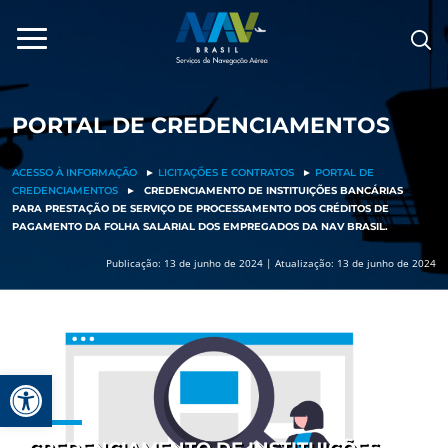
Pular
para
o
conteúdo
PORTAL DE CREDENCIAMENTOS
ACESSO À INFORMAÇÃO
►
LICITAÇÕES E CONTRATOS
►
PORTAL DE
CREDENCIAMENTOS
►
CREDENCIAMENTO DE INSTITUIÇÕES BANCÁRIAS
PARA PRESTAÇÃO DE SERVIÇO DE PROCESSAMENTO DOS CRÉDITOS DE
PAGAMENTO DA FOLHA SALARIAL DOS EMPREGADOS DA NAV BRASIL.
Publicação: 13 de junho de 2024 | Atualização: 13 de junho de 2024
Barra de Ferramentas Aberta