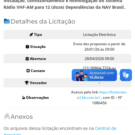
instalação, comissionamento e homologação do Sistema
Rádio VHF-AM para 12 (doze) Dependências da NAV Brasil.
.
Detalhes da Licitação
Tipo
Licitação Eletrônica
Envio das propostas a partir de
Situação
26/01/26 às 09:00
Abertura
28/04/2026 09:00
(21) 96864-7374 ou
Contato
licitacoes@navbrasil.gov.br
Vencedor
–
Acesso pelo link
https://licitacoes-
Observações
e2.bb.com.br/
, com ID – Nº
1086456
Anexos
Os arquivos dessa licitação encontram-se na
Central de
Arquivos
.