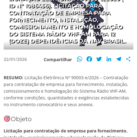
ID Nº 1086456). LICITAÇÃO PARA
CONTRATAÇÃO DE EMPRESA PARA
FORNECIMENTO, INSTALAÇÃO,
COMISSIONAMENTO E HOMOLOGAÇÃO
DO SISTEMA RÁDIO VHF-AM PARA 12
(DOZE) DEPENDÊNCIAS DA NAV BRASIL.
WhatsApp
Facebook
Twitter
LinkedIn
Teleg
S
22/01/2026
Compartilhar
RESUMO:
Licitação Eletrônica Nº 90003-e/2026 – Contratação
para contratação de empresa para fornecimento, instalação,
comissionamento e homologação do Sistema Rádio VHF-AM,
conforme condições, quantidades e exigências estabelecidas
no instrumento convocatório e seus anexos.
Objeto
Licitação para contratação de empresa para fornecimento,