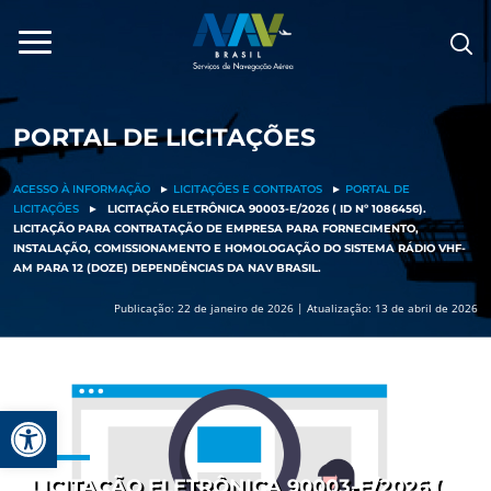
Pular
para
o
conteúdo
PORTAL DE LICITAÇÕES
ACESSO À INFORMAÇÃO
►
LICITAÇÕES E CONTRATOS
►
PORTAL DE
LICITAÇÕES
►
LICITAÇÃO ELETRÔNICA 90003-E/2026 ( ID Nº 1086456).
LICITAÇÃO PARA CONTRATAÇÃO DE EMPRESA PARA FORNECIMENTO,
INSTALAÇÃO, COMISSIONAMENTO E HOMOLOGAÇÃO DO SISTEMA RÁDIO VHF-
AM PARA 12 (DOZE) DEPENDÊNCIAS DA NAV BRASIL.
Publicação: 22 de janeiro de 2026 | Atualização: 13 de abril de 2026
Barra de Ferramentas Aberta
LICITAÇÃO ELETRÔNICA 90003-E/2026 (