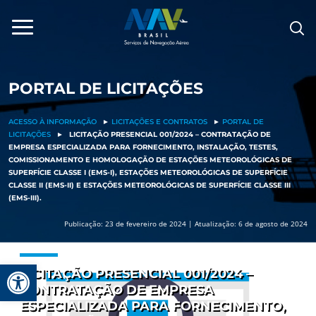
Pular
para
o
conteúdo
PORTAL DE LICITAÇÕES
ACESSO À INFORMAÇÃO
►
LICITAÇÕES E CONTRATOS
►
PORTAL DE
LICITAÇÕES
►
LICITAÇÃO PRESENCIAL 001/2024 – CONTRATAÇÃO DE
EMPRESA ESPECIALIZADA PARA FORNECIMENTO, INSTALAÇÃO, TESTES,
COMISSIONAMENTO E HOMOLOGAÇÃO DE ESTAÇÕES METEOROLÓGICAS DE
SUPERFÍCIE CLASSE I (EMS-I), ESTAÇÕES METEOROLÓGICAS DE SUPERFÍCIE
CLASSE II (EMS-II) E ESTAÇÕES METEOROLÓGICAS DE SUPERFÍCIE CLASSE III
(EMS-III).
Publicação: 23 de fevereiro de 2024 | Atualização: 6 de agosto de 2024
Barra de Ferramentas Aberta
LICITAÇÃO PRESENCIAL 001/2024 –
CONTRATAÇÃO DE EMPRESA
ESPECIALIZADA PARA FORNECIMENTO,