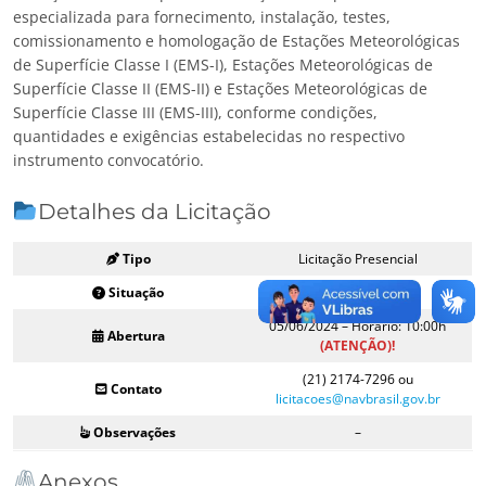
especializada para fornecimento, instalação, testes,
comissionamento e homologação de Estações Meteorológicas
de Superfície Classe I (EMS-I), Estações Meteorológicas de
Superfície Classe II (EMS-II) e Estações Meteorológicas de
Superfície Classe III (EMS-III), conforme condições,
quantidades e exigências estabelecidas no respectivo
instrumento convocatório.
Detalhes da Licitação
Tipo
Licitação Presencial
Situação
Aberto
05/06/2024 – Horário: 10:00h
Abertura
(ATENÇÃO)!
(21) 2174-7296 ou
Contato
licitacoes@navbrasil.gov.br
Observações
–
Anexos