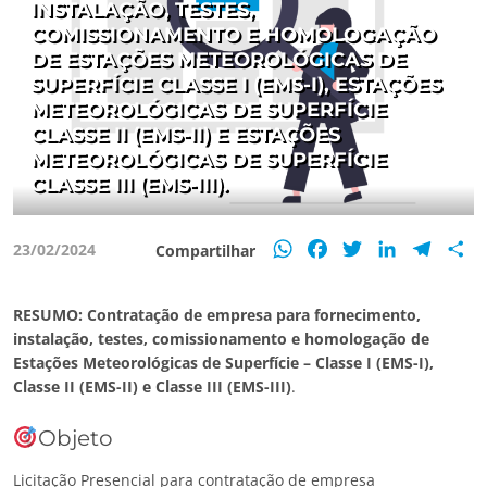
INSTALAÇÃO, TESTES,
COMISSIONAMENTO E HOMOLOGAÇÃO
DE ESTAÇÕES METEOROLÓGICAS DE
SUPERFÍCIE CLASSE I (EMS-I), ESTAÇÕES
METEOROLÓGICAS DE SUPERFÍCIE
CLASSE II (EMS-II) E ESTAÇÕES
METEOROLÓGICAS DE SUPERFÍCIE
CLASSE III (EMS-III).
WhatsApp
Facebook
Twitter
LinkedIn
Teleg
S
23/02/2024
Compartilhar
RESUMO:
Contratação de empresa para fornecimento,
instalação, testes, comissionamento e homologação de
Estações Meteorológicas de Superfície – Classe I (EMS-I),
Classe II (EMS-II) e Classe III (EMS-III)
.
Objeto
Licitação Presencial para contratação de empresa