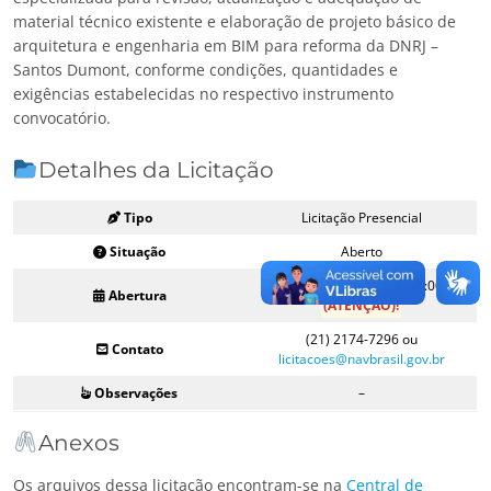
material técnico existente e elaboração de projeto básico de
arquitetura e engenharia em BIM para reforma da DNRJ –
Santos Dumont, conforme condições, quantidades e
exigências estabelecidas no respectivo instrumento
convocatório.
Detalhes da Licitação
Tipo
Licitação Presencial
Situação
Aberto
09/01/2025 – Horário: 10:00h
Abertura
(ATENÇÃO)!
(21) 2174-7296 ou
Contato
licitacoes@navbrasil.gov.br
Observações
–
Anexos
Os arquivos dessa licitação encontram-se na
Central de