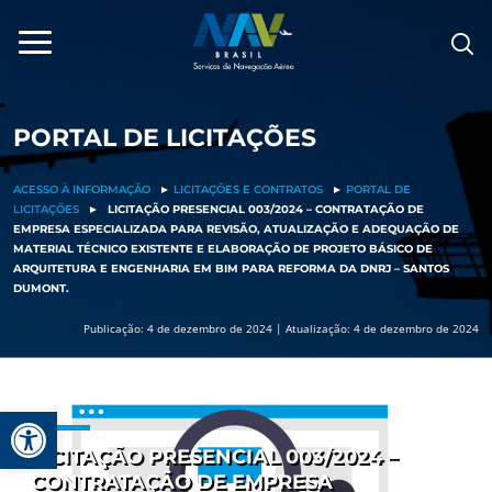
Pular
para
o
conteúdo
PORTAL DE LICITAÇÕES
ACESSO À INFORMAÇÃO
►
LICITAÇÕES E CONTRATOS
►
PORTAL DE
LICITAÇÕES
►
LICITAÇÃO PRESENCIAL 003/2024 – CONTRATAÇÃO DE
EMPRESA ESPECIALIZADA PARA REVISÃO, ATUALIZAÇÃO E ADEQUAÇÃO DE
MATERIAL TÉCNICO EXISTENTE E ELABORAÇÃO DE PROJETO BÁSICO DE
ARQUITETURA E ENGENHARIA EM BIM PARA REFORMA DA DNRJ – SANTOS
DUMONT.
Publicação: 4 de dezembro de 2024 | Atualização: 4 de dezembro de 2024
Barra de Ferramentas Aberta
LICITAÇÃO PRESENCIAL 003/2024 –
CONTRATAÇÃO DE EMPRESA