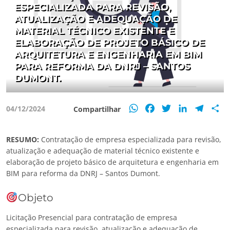
ESPECIALIZADA PARA REVISÃO,
ATUALIZAÇÃO E ADEQUAÇÃO DE
MATERIAL TÉCNICO EXISTENTE E
ELABORAÇÃO DE PROJETO BÁSICO DE
ARQUITETURA E ENGENHARIA EM BIM
PARA REFORMA DA DNRJ – SANTOS
DUMONT.
WhatsApp
Facebook
Twitter
LinkedIn
Teleg
S
04/12/2024
Compartilhar
RESUMO:
Contratação de empresa especializada para revisão,
atualização e adequação de material técnico existente e
elaboração de projeto básico de arquitetura e engenharia em
BIM para reforma da DNRJ – Santos Dumont.
Objeto
Licitação Presencial para contratação de empresa
especializada para revisão, atualização e adequação de