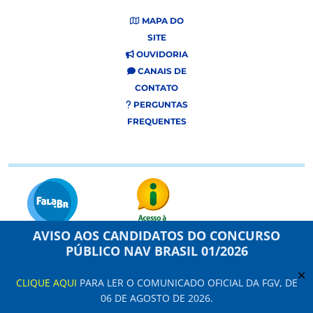
MAPA DO
SITE
OUVIDORIA
CANAIS DE
CONTATO
PERGUNTAS
FREQUENTES
AVISO AOS CANDIDATOS DO CONCURSO
PÚBLICO NAV BRASIL 01/2026
Este site usa cookies e dados pessoais de acordo com os nossos Termos de
Uso e
Aviso de Privacidade
.
✕
CLIQUE AQUI
PARA LER O COMUNICADO OFICIAL DA FGV, DE
Configuração de Cookies
06 DE AGOSTO DE 2026.
NAV Brasil Serviços de Navegação Aérea © 2021