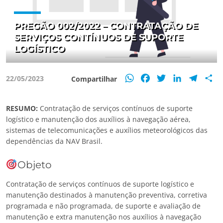
PREGÃO 002/2022 – CONTRATAÇÃO DE
SERVIÇOS CONTÍNUOS DE SUPORTE
LOGÍSTICO
WhatsApp
Facebook
Twitter
LinkedIn
Teleg
S
22/05/2023
Compartilhar
RESUMO:
Contratação de serviços contínuos de suporte
logístico e manutenção dos auxílios à navegação aérea,
sistemas de telecomunicações e auxílios meteorológicos das
dependências da NAV Brasil.
Objeto
Contratação de serviços contínuos de suporte logístico e
manutenção destinados à manutenção preventiva, corretiva
programada e não programada, de suporte e avaliação de
manutenção e extra manutenção nos auxílios à navegação