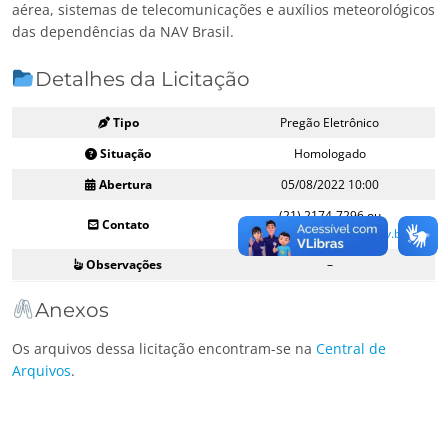
aérea, sistemas de telecomunicações e auxílios meteorológicos
das dependências da NAV Brasil.
Detalhes da Licitação
Tipo
Pregão Eletrônico
Situação
Homologado
Abertura
05/08/2022 10:00
(21) 2174-7296 ou
Contato
licitacoes@navbrasil.gov.br
Observações
–
Anexos
Os arquivos dessa licitação encontram-se na
Central de
Arquivos
.