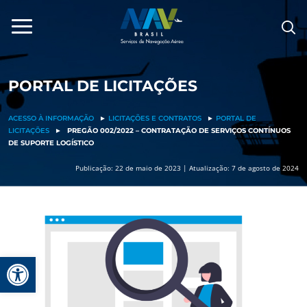
Pular
para
o
conteúdo
PORTAL DE LICITAÇÕES
ACESSO À INFORMAÇÃO
►
LICITAÇÕES E CONTRATOS
►
PORTAL DE
LICITAÇÕES
►
PREGÃO 002/2022 – CONTRATAÇÃO DE SERVIÇOS CONTÍNUOS
DE SUPORTE LOGÍSTICO
Publicação: 22 de maio de 2023 | Atualização: 7 de agosto de 2024
Barra de Ferramentas Aberta