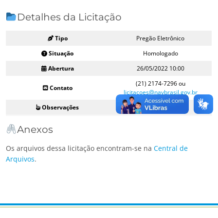
Detalhes da Licitação
Tipo
Pregão Eletrônico
Situação
Homologado
Abertura
26/05/2022 10:00
(21) 2174-7296 ou
Contato
licitacoes@navbrasil.gov.br
Observações
–
Anexos
Os arquivos dessa licitação encontram-se na
Central de
Arquivos
.