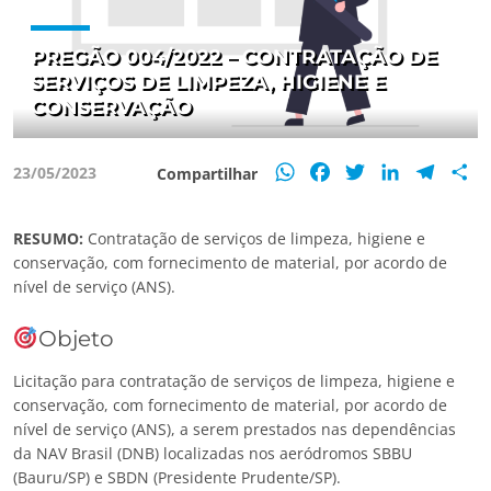
PREGÃO 004/2022 – CONTRATAÇÃO DE
SERVIÇOS DE LIMPEZA, HIGIENE E
CONSERVAÇÃO
WhatsApp
Facebook
Twitter
LinkedIn
Teleg
S
23/05/2023
Compartilhar
RESUMO:
Contratação de serviços de limpeza, higiene e
conservação, com fornecimento de material, por acordo de
nível de serviço (ANS).
Objeto
Licitação para contratação de serviços de limpeza, higiene e
conservação, com fornecimento de material, por acordo de
nível de serviço (ANS), a serem prestados nas dependências
da NAV Brasil (DNB) localizadas nos aeródromos SBBU
(Bauru/SP) e SBDN (Presidente Prudente/SP).