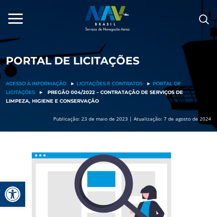
Pular
para
o
conteúdo
PORTAL DE LICITAÇÕES
ACESSO À INFORMAÇÃO
►
LICITAÇÕES E CONTRATOS
►
PORTAL DE
LICITAÇÕES
►
PREGÃO 004/2022 – CONTRATAÇÃO DE SERVIÇOS DE
LIMPEZA, HIGIENE E CONSERVAÇÃO
Publicação: 23 de maio de 2023 | Atualização: 7 de agosto de 2024
Barra de Ferramentas Aberta