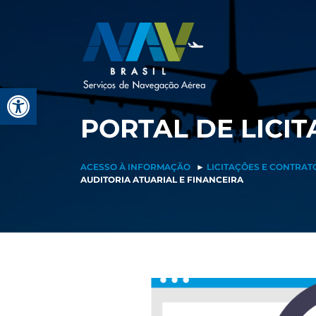
Pular
para
o
conteúdo
Barra de Ferramentas Aberta
PORTAL DE LICI
ACESSO À INFORMAÇÃO
►
LICITAÇÕES E CONTRAT
AUDITORIA ATUARIAL E FINANCEIRA