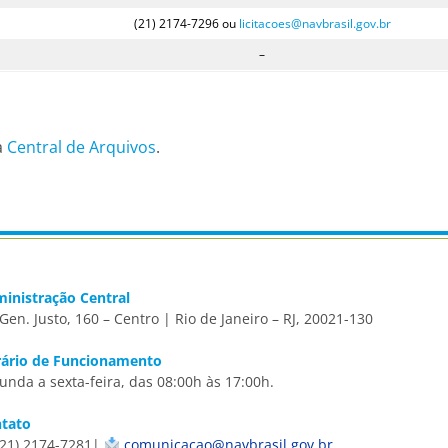
(21) 2174-7296 ou
licitacoes@navbrasil.gov.br
–
a
Central de Arquivos
.
inistração Central
 Gen. Justo, 160 – Centro | Rio de Janeiro – RJ, 20021-130
ário de Funcionamento
unda a sexta-feira, das 08:00h às 17:00h.
tato
21) 2174-7281|
comunicacao@navbrasil.gov.br