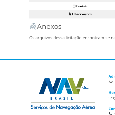
Contato
Observações
Anexos
Os arquivos dessa licitação encontram-se n
Adm
Av.
Hor
Seg
Con
(