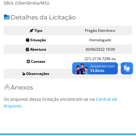
SBUL (Uberlândia/MG).
Detalhes da Licitação
Tipo
Pregão Eletrônico
Situação
Homologado
Abertura
30/06/2022 10:00
(21) 2174-7296 ou
Contato
licitacoes@navbrasil.gov.br
Observações
–
Anexos
Os arquivos dessa licitação encontram-se na
Central de
Arquivos
.