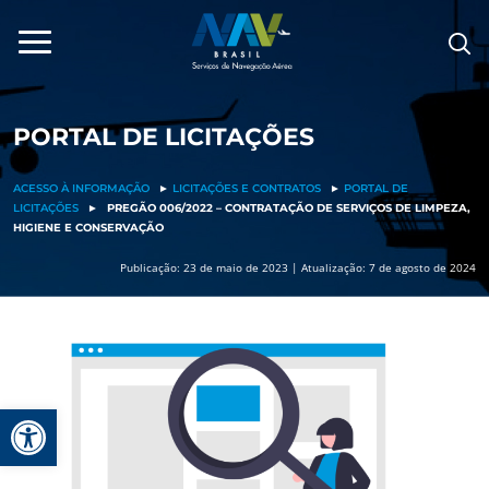
Pular
para
o
conteúdo
PORTAL DE LICITAÇÕES
ACESSO À INFORMAÇÃO
►
LICITAÇÕES E CONTRATOS
►
PORTAL DE
LICITAÇÕES
►
PREGÃO 006/2022 – CONTRATAÇÃO DE SERVIÇOS DE LIMPEZA,
HIGIENE E CONSERVAÇÃO
Publicação: 23 de maio de 2023 | Atualização: 7 de agosto de 2024
Barra de Ferramentas Aberta