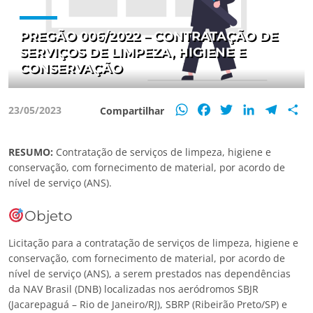
PREGÃO 006/2022 – CONTRATAÇÃO DE
SERVIÇOS DE LIMPEZA, HIGIENE E
CONSERVAÇÃO
WhatsApp
Facebook
Twitter
LinkedIn
Teleg
S
23/05/2023
Compartilhar
RESUMO:
Contratação de serviços de limpeza, higiene e
conservação, com fornecimento de material, por acordo de
nível de serviço (ANS).
Objeto
Licitação para a contratação de serviços de limpeza, higiene e
conservação, com fornecimento de material, por acordo de
nível de serviço (ANS), a serem prestados nas dependências
da NAV Brasil (DNB) localizadas nos aeródromos SBJR
(Jacarepaguá – Rio de Janeiro/RJ), SBRP (Ribeirão Preto/SP) e