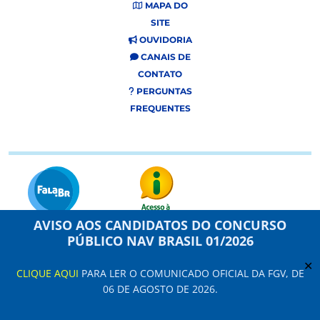
MAPA DO
SITE
OUVIDORIA
CANAIS DE
CONTATO
PERGUNTAS
FREQUENTES
AVISO AOS CANDIDATOS DO CONCURSO
PÚBLICO NAV BRASIL 01/2026
Este site usa cookies e dados pessoais de acordo com os nossos Termos de
Uso e
Aviso de Privacidade
.
✕
CLIQUE AQUI
PARA LER O COMUNICADO OFICIAL DA FGV, DE
Configuração de Cookies
06 DE AGOSTO DE 2026.
NAV Brasil Serviços de Navegação Aérea © 2021