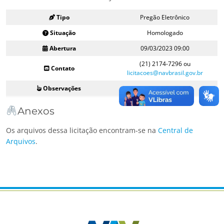
Tipo
Pregão Eletrônico
Situação
Homologado
Abertura
09/03/2023 09:00
(21) 2174-7296 ou
Contato
licitacoes@navbrasil.gov.br
Observações
–
Anexos
Os arquivos dessa licitação encontram-se na
Central de
Arquivos
.