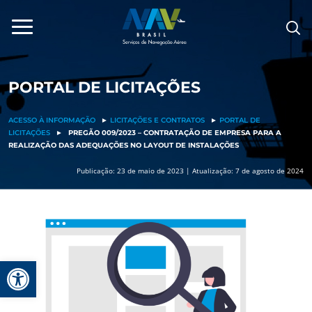
Pular
para
o
conteúdo
PORTAL DE LICITAÇÕES
ACESSO À INFORMAÇÃO
►
LICITAÇÕES E CONTRATOS
►
PORTAL DE
LICITAÇÕES
►
PREGÃO 009/2023 – CONTRATAÇÃO DE EMPRESA PARA A
REALIZAÇÃO DAS ADEQUAÇÕES NO LAYOUT DE INSTALAÇÕES
Publicação: 23 de maio de 2023 | Atualização: 7 de agosto de 2024
Barra de Ferramentas Aberta