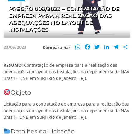
PREGÃO 009/2023 – CONTRATAÇÃO DE
EMPRESA PARA A REALIZAÇÃO DAS
ADEQUAÇÕES NO LAYOUT DE
INSTALAÇÕES
WhatsApp
Facebook
Twitter
LinkedIn
Teleg
S
23/05/2023
Compartilhar
RESUMO:
Contratação de empresa para a realização das
adequações no layout das instalações da dependência da NAV
Brasil – DNB em SBRJ (Rio de Janeiro – RJ).
Objeto
Licitação para a contratação de empresa para a realização das
adequações no layout das instalações da dependência da NAV
Brasil – DNB em SBRJ (Rio de Janeiro – RJ).
Detalhes da Licitação