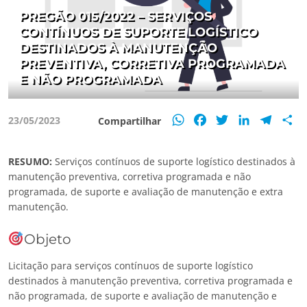
PREGÃO 015/2022 – SERVIÇOS
CONTÍNUOS DE SUPORTE LOGÍSTICO
DESTINADOS À MANUTENÇÃO
PREVENTIVA, CORRETIVA PROGRAMADA
E NÃO PROGRAMADA
WhatsApp
Facebook
Twitter
LinkedIn
Teleg
S
23/05/2023
Compartilhar
RESUMO:
Serviços contínuos de suporte logístico destinados à
manutenção preventiva, corretiva programada e não
programada, de suporte e avaliação de manutenção e extra
manutenção.
Objeto
Licitação para serviços contínuos de suporte logístico
destinados à manutenção preventiva, corretiva programada e
não programada, de suporte e avaliação de manutenção e