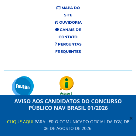
MAPA DO
SITE
OUVIDORIA
CANAIS DE
CONTATO
PERGUNTAS
FREQUENTES
AVISO AOS CANDIDATOS DO CONCURSO
PÚBLICO NAV BRASIL 01/2026
Este site usa cookies e dados pessoais de acordo com os nossos Termos de
Uso e
Aviso de Privacidade
.
✕
CLIQUE AQUI
PARA LER O COMUNICADO OFICIAL DA FGV, DE
Configuração de Cookies
06 DE AGOSTO DE 2026.
NAV Brasil Serviços de Navegação Aérea © 2021