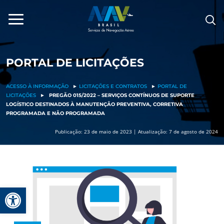
Pular
para
o
conteúdo
PORTAL DE LICITAÇÕES
ACESSO À INFORMAÇÃO
►
LICITAÇÕES E CONTRATOS
►
PORTAL DE
LICITAÇÕES
►
PREGÃO 015/2022 – SERVIÇOS CONTÍNUOS DE SUPORTE
LOGÍSTICO DESTINADOS À MANUTENÇÃO PREVENTIVA, CORRETIVA
PROGRAMADA E NÃO PROGRAMADA
Publicação: 23 de maio de 2023 | Atualização: 7 de agosto de 2024
Barra de Ferramentas Aberta