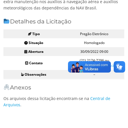
extra manutenção nos auxílios à navegação aérea e auxílios
meteorológicos das dependências da NAV Brasil.
Detalhes da Licitação
Tipo
Pregão Eletrônico
Situação
Homologado
Abertura
30/09/2022 09:00
(21) 2174-7296 ou
Contato
licitacoes@navbrasil.gov.br
Observações
–
Anexos
Os arquivos dessa licitação encontram-se na
Central de
Arquivos
.