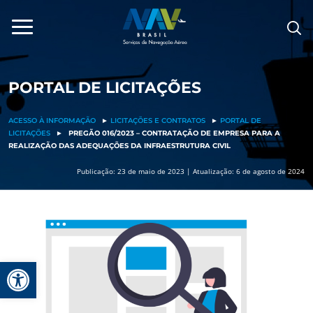
Pular
para
o
conteúdo
PORTAL DE LICITAÇÕES
ACESSO À INFORMAÇÃO
►
LICITAÇÕES E CONTRATOS
►
PORTAL DE
LICITAÇÕES
►
PREGÃO 016/2023 – CONTRATAÇÃO DE EMPRESA PARA A
REALIZAÇÃO DAS ADEQUAÇÕES DA INFRAESTRUTURA CIVIL
Publicação: 23 de maio de 2023 | Atualização: 6 de agosto de 2024
Barra de Ferramentas Aberta