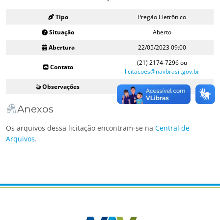
Tipo
Pregão Eletrônico
Situação
Aberto
Abertura
22/05/2023 09:00
(21) 2174-7296 ou
Contato
licitacoes@navbrasil.gov.br
Observações
–
Anexos
Os arquivos dessa licitação encontram-se na
Central de
Arquivos
.