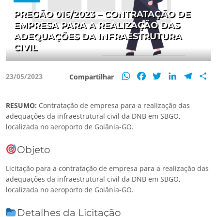
PREGÃO 016/2023 – CONTRATAÇÃO DE
EMPRESA PARA A REALIZAÇÃO DAS
ADEQUAÇÕES DA INFRAESTRUTURA
CIVIL
WhatsApp
Facebook
Twitter
LinkedIn
Teleg
S
23/05/2023
Compartilhar
RESUMO:
Contratação de empresa para a realização das
adequações da infraestrutural civil da DNB em SBGO,
localizada no aeroporto de Goiânia-GO.
Objeto
Licitação para a contratação de empresa para a realização das
adequações da infraestrutural civil da DNB em SBGO,
localizada no aeroporto de Goiânia-GO.
Detalhes da Licitação