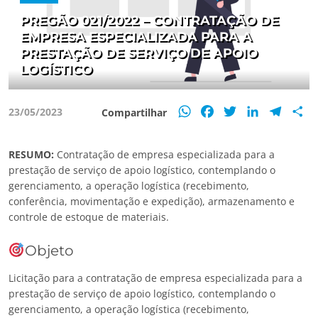
PREGÃO 021/2022 – CONTRATAÇÃO DE
EMPRESA ESPECIALIZADA PARA A
PRESTAÇÃO DE SERVIÇO DE APOIO
LOGÍSTICO
WhatsApp
Facebook
Twitter
LinkedIn
Teleg
S
23/05/2023
Compartilhar
RESUMO:
Contratação de empresa especializada para a
prestação de serviço de apoio logístico, contemplando o
gerenciamento, a operação logística (recebimento,
conferência, movimentação e expedição), armazenamento e
controle de estoque de materiais.
Objeto
Licitação para a contratação de empresa especializada para a
prestação de serviço de apoio logístico, contemplando o
gerenciamento, a operação logística (recebimento,