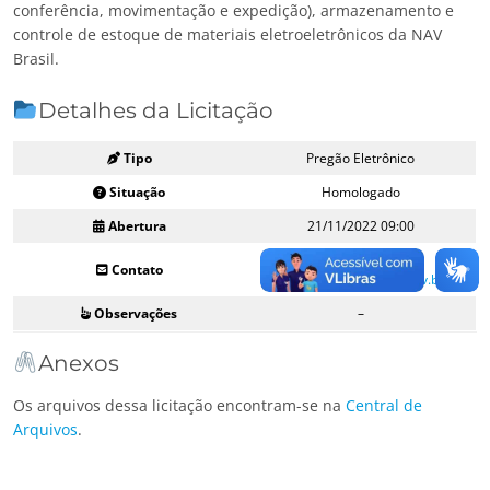
conferência, movimentação e expedição), armazenamento e
controle de estoque de materiais eletroeletrônicos da NAV
Brasil.
Detalhes da Licitação
Tipo
Pregão Eletrônico
Situação
Homologado
Abertura
21/11/2022 09:00
(21) 2174-7296 ou
Contato
licitacoes@navbrasil.gov.br
Observações
–
Anexos
Os arquivos dessa licitação encontram-se na
Central de
Arquivos
.