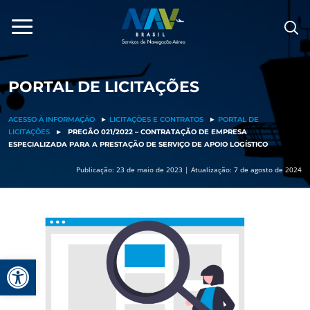
Pular
para
o
conteúdo
PORTAL DE LICITAÇÕES
ACESSO À INFORMAÇÃO
►
LICITAÇÕES E CONTRATOS
►
PORTAL DE
LICITAÇÕES
►
PREGÃO 021/2022 – CONTRATAÇÃO DE EMPRESA
ESPECIALIZADA PARA A PRESTAÇÃO DE SERVIÇO DE APOIO LOGÍSTICO
Publicação: 23 de maio de 2023 | Atualização: 7 de agosto de 2024
Barra de Ferramentas Aberta