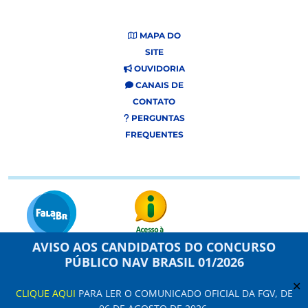
MAPA DO
SITE
OUVIDORIA
CANAIS DE
CONTATO
PERGUNTAS
FREQUENTES
AVISO AOS CANDIDATOS DO CONCURSO
PÚBLICO NAV BRASIL 01/2026
Este site usa cookies e dados pessoais de acordo com os nossos Termos de
Uso e
Aviso de Privacidade
.
✕
CLIQUE AQUI
PARA LER O COMUNICADO OFICIAL DA FGV, DE
Configuração de Cookies