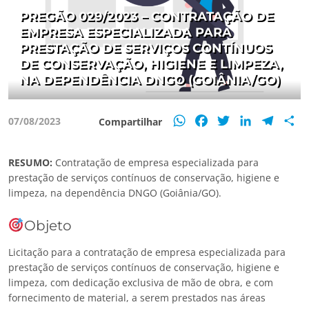
PREGÃO 029/2023 – CONTRATAÇÃO DE
EMPRESA ESPECIALIZADA PARA
PRESTAÇÃO DE SERVIÇOS CONTÍNUOS
DE CONSERVAÇÃO, HIGIENE E LIMPEZA,
NA DEPENDÊNCIA DNGO (GOIÂNIA/GO)
WhatsApp
Facebook
Twitter
LinkedIn
Teleg
S
07/08/2023
Compartilhar
RESUMO:
Contratação de empresa especializada para
prestação de serviços contínuos de conservação, higiene e
limpeza, na dependência DNGO (Goiânia/GO).
Objeto
Licitação para a contratação de empresa especializada para
prestação de serviços contínuos de conservação, higiene e
limpeza, com dedicação exclusiva de mão de obra, e com
fornecimento de material, a serem prestados nas áreas