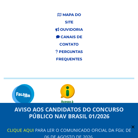
MAPA DO
SITE
OUVIDORIA
CANAIS DE
CONTATO
PERGUNTAS
FREQUENTES
AVISO AOS CANDIDATOS DO CONCURSO
PÚBLICO NAV BRASIL 01/2026
Este site usa cookies e dados pessoais de acordo com os nossos Termos de
Uso e
Aviso de Privacidade
.
✕
CLIQUE AQUI
PARA LER O COMUNICADO OFICIAL DA FGV, DE
Configuração de Cookies
06 DE AGOSTO DE 2026.