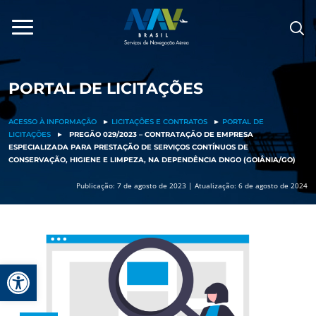
Pular
para
o
conteúdo
PORTAL DE LICITAÇÕES
ACESSO À INFORMAÇÃO
►
LICITAÇÕES E CONTRATOS
►
PORTAL DE
LICITAÇÕES
►
PREGÃO 029/2023 – CONTRATAÇÃO DE EMPRESA
ESPECIALIZADA PARA PRESTAÇÃO DE SERVIÇOS CONTÍNUOS DE
CONSERVAÇÃO, HIGIENE E LIMPEZA, NA DEPENDÊNCIA DNGO (GOIÂNIA/GO)
Publicação: 7 de agosto de 2023 | Atualização: 6 de agosto de 2024
Barra de Ferramentas Aberta