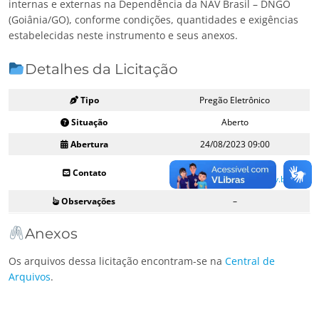
internas e externas na Dependência da NAV Brasil – DNGO
(Goiânia/GO), conforme condições, quantidades e exigências
estabelecidas neste instrumento e seus anexos.
Detalhes da Licitação
Tipo
Pregão Eletrônico
Situação
Aberto
Abertura
24/08/2023 09:00
(21) 2174-7296 ou
Contato
licitacoes@navbrasil.gov.br
Observações
–
Anexos
Os arquivos dessa licitação encontram-se na
Central de
Arquivos
.