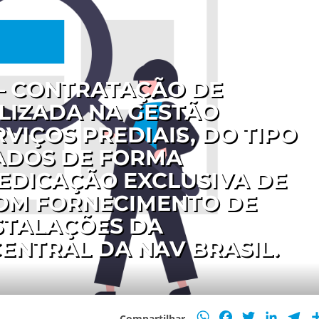
 – CONTRATAÇÃO DE
LIZADA NA GESTÃO
VIÇOS PREDIAIS, DO TIPO
TADOS DE FORMA
EDICAÇÃO EXCLUSIVA DE
OM FORNECIMENTO DE
NSTALAÇÕES DA
ENTRAL DA NAV BRASIL.
WhatsApp
Facebook
Twitter
Linked
Te
Compartilhar