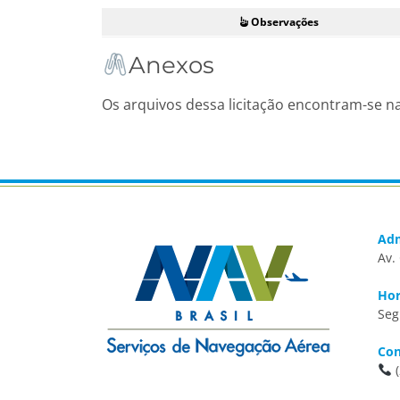
Observações
Anexos
Os arquivos dessa licitação encontram-se n
Adm
Av.
Hor
Seg
Con
(