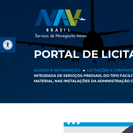
Pular
para
o
conteúdo
Barra de Ferramentas Aberta
PORTAL DE LICI
ACESSO À INFORMAÇÃO
►
LICITAÇÕES E CONTRAT
INTEGRADA DE SERVIÇOS PREDIAIS, DO TIPO FACI
MATERIAL, NAS INSTALAÇÕES DA ADMINISTRAÇÃO C