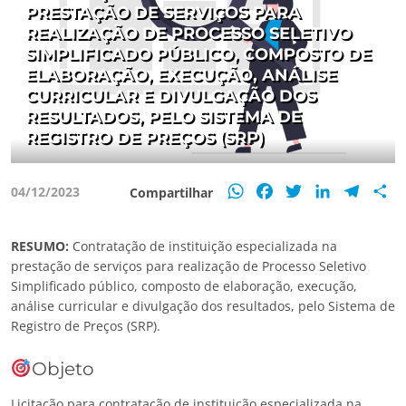
PRESTAÇÃO DE SERVIÇOS PARA
REALIZAÇÃO DE PROCESSO SELETIVO
SIMPLIFICADO PÚBLICO, COMPOSTO DE
ELABORAÇÃO, EXECUÇÃO, ANÁLISE
CURRICULAR E DIVULGAÇÃO DOS
RESULTADOS, PELO SISTEMA DE
REGISTRO DE PREÇOS (SRP)
WhatsApp
Facebook
Twitter
LinkedIn
Teleg
S
04/12/2023
Compartilhar
RESUMO:
Contratação de instituição especializada na
prestação de serviços para realização de Processo Seletivo
Simplificado público, composto de elaboração, execução,
análise curricular e divulgação dos resultados, pelo Sistema de
Registro de Preços (SRP).
Objeto
Licitação para contratação de instituição especializada na