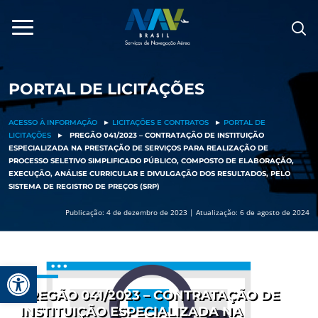
Pular
para
o
conteúdo
PORTAL DE LICITAÇÕES
ACESSO À INFORMAÇÃO
►
LICITAÇÕES E CONTRATOS
►
PORTAL DE
LICITAÇÕES
►
PREGÃO 041/2023 – CONTRATAÇÃO DE INSTITUIÇÃO
ESPECIALIZADA NA PRESTAÇÃO DE SERVIÇOS PARA REALIZAÇÃO DE
PROCESSO SELETIVO SIMPLIFICADO PÚBLICO, COMPOSTO DE ELABORAÇÃO,
EXECUÇÃO, ANÁLISE CURRICULAR E DIVULGAÇÃO DOS RESULTADOS, PELO
SISTEMA DE REGISTRO DE PREÇOS (SRP)
Publicação: 4 de dezembro de 2023 | Atualização: 6 de agosto de 2024
Barra de Ferramentas Aberta
PREGÃO 041/2023 – CONTRATAÇÃO DE
INSTITUIÇÃO ESPECIALIZADA NA