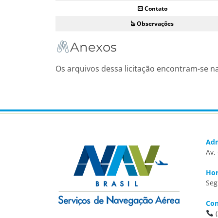
Contato
Observações
Anexos
Os arquivos dessa licitação encontram-se n
Adm
Av.
Hor
Seg
Con
(