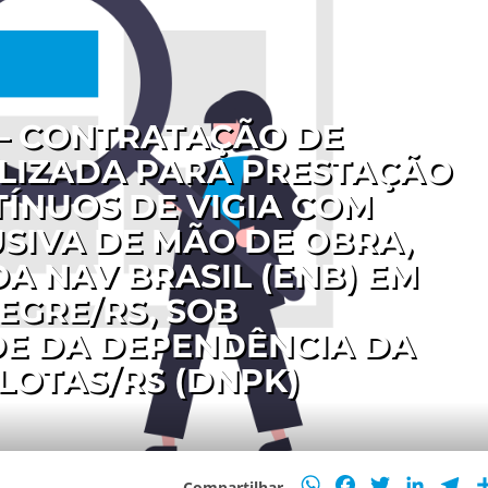
 – CONTRATAÇÃO DE
LIZADA PARA PRESTAÇÃO
TÍNUOS DE VIGIA COM
SIVA DE MÃO DE OBRA,
A NAV BRASIL (ENB) EM
EGRE/RS, SOB
E DA DEPENDÊNCIA DA
LOTAS/RS (DNPK)
WhatsApp
Facebook
Twitter
Linked
Te
Compartilhar