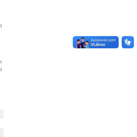
b
m
b