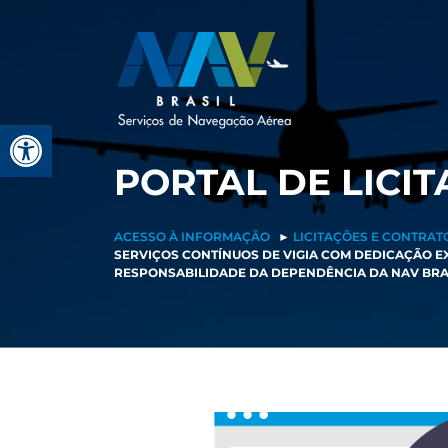
Pular
para
o
conteúdo
Barra de Ferramentas Aberta
PORTAL DE LICI
ACESSO À INFORMAÇÃO
►
LICITAÇÕES E CONTRAT
SERVIÇOS CONTÍNUOS DE VIGIA COM DEDICAÇÃO EX
RESPONSABILIDADE DA DEPENDÊNCIA DA NAV BRAS