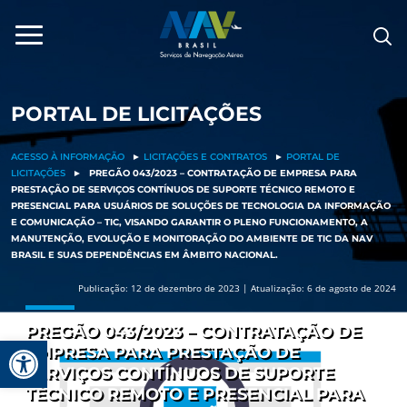
Pular
para
o
conteúdo
PORTAL DE LICITAÇÕES
ACESSO À INFORMAÇÃO
►
LICITAÇÕES E CONTRATOS
►
PORTAL DE
LICITAÇÕES
►
PREGÃO 043/2023 – CONTRATAÇÃO DE EMPRESA PARA
PRESTAÇÃO DE SERVIÇOS CONTÍNUOS DE SUPORTE TÉCNICO REMOTO E
PRESENCIAL PARA USUÁRIOS DE SOLUÇÕES DE TECNOLOGIA DA INFORMAÇÃO
E COMUNICAÇÃO – TIC, VISANDO GARANTIR O PLENO FUNCIONAMENTO, A
MANUTENÇÃO, EVOLUÇÃO E MONITORAÇÃO DO AMBIENTE DE TIC DA NAV
BRASIL E SUAS DEPENDÊNCIAS EM ÂMBITO NACIONAL.
Publicação: 12 de dezembro de 2023 | Atualização: 6 de agosto de 2024
PREGÃO 043/2023 – CONTRATAÇÃO DE
Barra de Ferramentas Aberta
EMPRESA PARA PRESTAÇÃO DE
SERVIÇOS CONTÍNUOS DE SUPORTE
TÉCNICO REMOTO E PRESENCIAL PARA