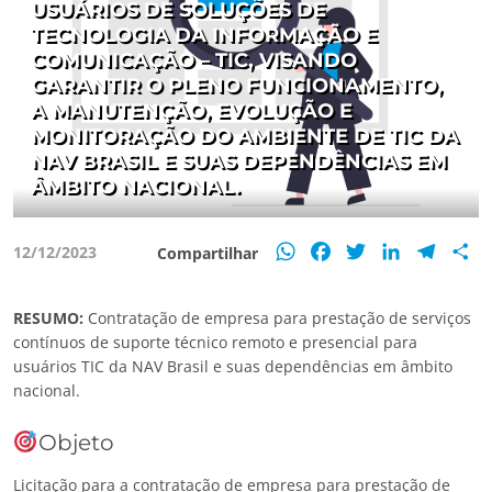
USUÁRIOS DE SOLUÇÕES DE
TECNOLOGIA DA INFORMAÇÃO E
COMUNICAÇÃO – TIC, VISANDO
GARANTIR O PLENO FUNCIONAMENTO,
A MANUTENÇÃO, EVOLUÇÃO E
MONITORAÇÃO DO AMBIENTE DE TIC DA
NAV BRASIL E SUAS DEPENDÊNCIAS EM
ÂMBITO NACIONAL.
WhatsApp
Facebook
Twitter
LinkedIn
Teleg
S
12/12/2023
Compartilhar
RESUMO:
Contratação de empresa para prestação de serviços
contínuos de suporte técnico remoto e presencial para
usuários TIC da NAV Brasil e suas dependências em âmbito
nacional.
Objeto
Licitação para a contratação de empresa para prestação de