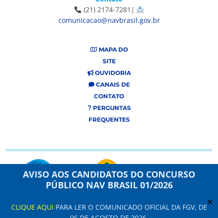
(21) 2174-7281|
comunicacao@navbrasil.gov.br
MAPA DO
SITE
OUVIDORIA
CANAIS DE
CONTATO
PERGUNTAS
FREQUENTES
AVISO AOS CANDIDATOS DO CONCURSO
PÚBLICO NAV BRASIL 01/2026
✕
CLIQUE AQUI
PARA LER O COMUNICADO OFICIAL DA FGV, DE
Este site usa cookies e dados pessoais de acordo com os nossos Termos de
06 DE AGOSTO DE 2026.