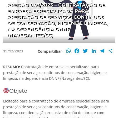
PREGÃO 048/2023 – CONTRATAÇÃO DE
EMPRESA ESPECIALIZADA PARA
PRESTAÇÃO DE SERVIÇOS CONTÍNUOS
DE CONSERVAÇÃO, HIGIENE E LIMPEZA,
NA DEPENDÊNCIA DNNF
(NAVEGANTES/SC)
WhatsApp
Facebook
Twitter
LinkedIn
Teleg
S
19/12/2023
Compartilhar
RESUMO:
Contratação de empresa especializada para
prestação de serviços contínuos de conservação, higiene e
limpeza, na dependência DNNF (Navegantes/SC).
Objeto
Licitação para a contratação de empresa especializada para
prestação de serviços contínuos de conservação, higiene e
limpeza, com dedicação exclusiva de mão de obra, e com