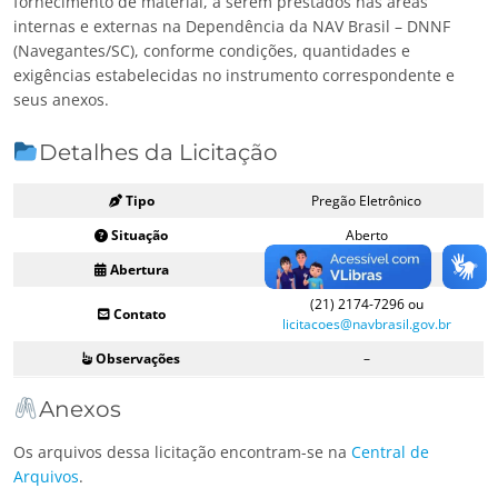
fornecimento de material, a serem prestados nas áreas
internas e externas na Dependência da NAV Brasil – DNNF
(Navegantes/SC), conforme condições, quantidades e
exigências estabelecidas no instrumento correspondente e
seus anexos.
Detalhes da Licitação
Tipo
Pregão Eletrônico
Situação
Aberto
Abertura
01/02/2024 09:00
(21) 2174-7296 ou
Contato
licitacoes@navbrasil.gov.br
Observações
–
Anexos
Os arquivos dessa licitação encontram-se na
Central de
Arquivos
.