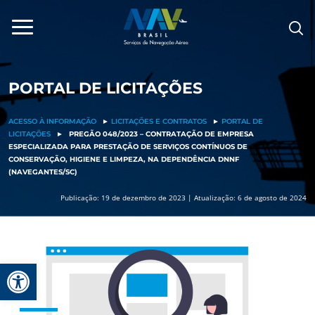
Pular
para
o
conteúdo
PORTAL DE LICITAÇÕES
ACESSO À INFORMAÇÃO
►
LICITAÇÕES E CONTRATOS
►
PORTAL DE
LICITAÇÕES
►
PREGÃO 048/2023 – CONTRATAÇÃO DE EMPRESA
ESPECIALIZADA PARA PRESTAÇÃO DE SERVIÇOS CONTÍNUOS DE
CONSERVAÇÃO, HIGIENE E LIMPEZA, NA DEPENDÊNCIA DNNF
(NAVEGANTES/SC)
Publicação: 19 de dezembro de 2023 | Atualização: 6 de agosto de 2024
Barra de Ferramentas Aberta