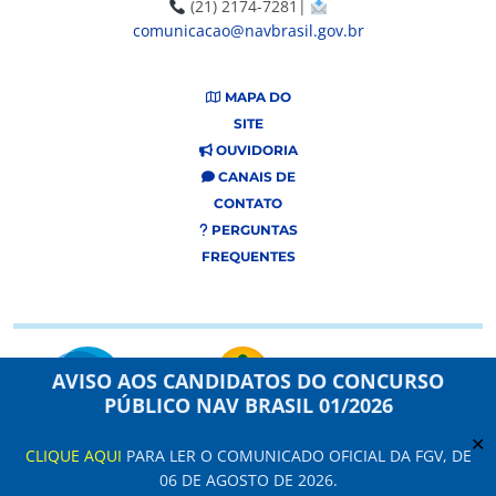
(21) 2174-7281|
comunicacao@navbrasil.gov.br
MAPA DO
SITE
OUVIDORIA
CANAIS DE
CONTATO
PERGUNTAS
FREQUENTES
AVISO AOS CANDIDATOS DO CONCURSO
PÚBLICO NAV BRASIL 01/2026
✕
CLIQUE AQUI
PARA LER O COMUNICADO OFICIAL DA FGV, DE
Este site usa cookies e dados pessoais de acordo com os nossos Termos de
06 DE AGOSTO DE 2026.
Uso e
Aviso de Privacidade
.