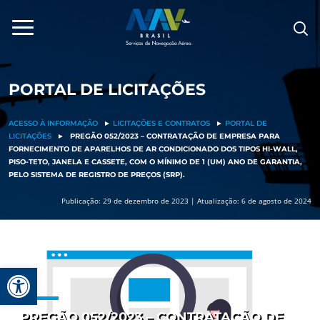
Pular
para
o
conteúdo
PORTAL DE LICITAÇÕES
ACESSO À INFORMAÇÃO
►
LICITAÇÕES E CONTRATOS
►
PORTAL DE
LICITAÇÕES
►
PREGÃO 052/2023 – CONTRATAÇÃO DE EMPRESA PARA
FORNECIMENTO DE APARELHOS DE AR CONDICIONADO DOS TIPOS HI-WALL,
PISO-TETO, JANELA E CASSETE, COM O MÍNIMO DE 1 (UM) ANO DE GARANTIA,
PELO SISTEMA DE REGISTRO DE PREÇOS (SRP).
Publicação: 29 de dezembro de 2023 | Atualização: 6 de agosto de 2024
Barra de Ferramentas Aberta
PREGÃO 052/2023 – CONTRATAÇÃO DE