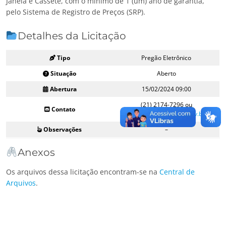
Janela e Cassete, com o mínimo de 1 (um) ano de garantia,
pelo Sistema de Registro de Preços (SRP).
Detalhes da Licitação
Tipo
Pregão Eletrônico
Situação
Aberto
Abertura
15/02/2024 09:00
(21) 2174-7296 ou
Contato
licitacoes@navbrasil.gov.br
Observações
–
Anexos
Os arquivos dessa licitação encontram-se na
Central de
Arquivos
.