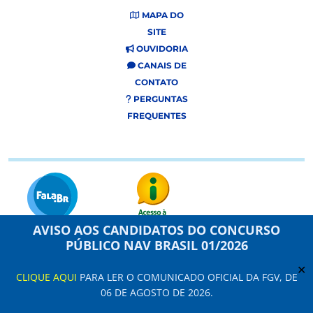
MAPA DO
SITE
OUVIDORIA
CANAIS DE
CONTATO
PERGUNTAS
FREQUENTES
AVISO AOS CANDIDATOS DO CONCURSO
PÚBLICO NAV BRASIL 01/2026
Este site usa cookies e dados pessoais de acordo com os nossos Termos de
Uso e
Aviso de Privacidade
.
✕
CLIQUE AQUI
PARA LER O COMUNICADO OFICIAL DA FGV, DE
Configuração de Cookies
06 DE AGOSTO DE 2026.
NAV Brasil Serviços de Navegação Aérea © 2021