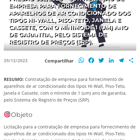
EMPRESA PARA FORNECIMENTO DE
APARELHOS DE AR CONDICIONADO DOS
TIPOS HI-WALL, PISO-TETO, JANELA E
CASSETE, COM O MÍNIMO DE 1 (UM) ANO
DE GARANTIA, PELO SISTEMA DE
REGISTRO DE PREÇOS (SRP).
WhatsApp
Facebook
Twitter
LinkedIn
Teleg
S
29/12/2023
Compartilhar
RESUMO:
Contratação de empresa para fornecimento de
aparelhos de ar condicionado dos tipos Hi-Wall, Piso-Teto,
Janela e Cassete, com o mínimo de 1 (um) ano de garantia,
pelo Sistema de Registro de Preços (SRP).
Objeto
Licitação para a contratação de empresa para fornecimento de
aparelhos de ar condicionado dos tipos Hi-Wall, Piso-Teto,