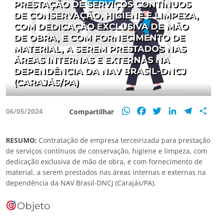
PRESTAÇÃO DE SERVIÇOS CONTÍNUOS
DE CONSERVAÇÃO, HIGIENE E LIMPEZA,
COM DEDICAÇÃO EXCLUSIVA DE MÃO
DE OBRA, E COM FORNECIMENTO DE
MATERIAL, A SEREM PRESTADOS NAS
ÁREAS INTERNAS E EXTERNAS NA
DEPENDÊNCIA DA NAV BRASIL-DNCJ
(CARAJÁS/PA)
WhatsApp
Facebook
Twitter
LinkedIn
Teleg
S
06/05/2024
Compartilhar
RESUMO:
Contratação de empresa terceirizada para prestação
de serviços contínuos de conservação, higiene e limpeza, com
dedicação exclusiva de mão de obra, e com fornecimento de
material, a serem prestados nas áreas internas e externas na
dependência da NAV Brasil-DNCJ (Carajás/PA).
Objeto