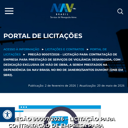
Pular
para
o
conteúdo
PORTAL DE LICITAÇÕES
ACESSO À INFORMAÇÃO
►
LICITAÇÕES E CONTRATOS
►
PORTAL DE
LICITAÇÕES
►
PREGÃO 90007/2026 – LICITAÇÃO PARA CONTRATAÇÃO DE
EMPRESA PARA PRESTAÇÃO DE SERVIÇOS DE VIGILÂNCIA DESARMADA, COM
DEDICAÇÃO EXCLUSIVA DE MÃO DE OBRA, A SEREM PRESTADOS NA
DEPENDÊNCIA DA NAV BRASIL NO RIO DE JANEIRO/SANTOS DUMONT (DNB EM
SBRJ).
Publicação: 2 de fevereiro de 2026 | Atualização: 20 de maio de 2026
Barra de Ferramentas Aberta
PREGÃO 90007/2026 – LICITAÇÃO PARA
CONTRATAÇÃO DE EMPRESA
PARA