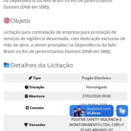
na Dependência da NAV Brasil no Rio de Janeiro/Santos
Dumont (DNB em SBRJ).
Objeto
Licitação para contratação de empresa para prestação de
serviços de vigilância desarmada, com dedicação exclusiva de
mão de obra, a serem prestados na Dependência da NAV
Brasil no Rio de Janeiro/Santos Dumont (DNB em SBRJ).
Detalhes da Licitação
Tipo
Pregão Eletrônico
Situação
Homologado
Abertura
27/02/2026 09:00
(21) 96864-7374 ou
Contato
licitacoes@navbrasil.gov.br
POSITIVE SAFETY VIGILÂNCIA E
Vencedor
MONITORAMENTO LTDA, CNPJ nº
35.047.488/0001-97