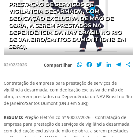
PRESTAÇÃO DE SERVIÇOS DE
VIGILÂNCIA DESARMADA, COM
DEDICAÇÃO EXCLUSIVA DE MÃO DE
OBRA, A SEREM PRESTADOS NA
DEPENDÊNCIA DA NAV BRASIL NO RIO
DE JANEIRO/SANTOS DUMONT (DNB EM
SBRJ).
WhatsApp
Facebook
Twitter
LinkedIn
Teleg
S
02/02/2026
Compartilhar
Contratação de empresa para prestação de serviços de
vigilância desarmada, com dedicação exclusiva de mão de
obra, a serem prestados na Dependência da NAV Brasil no Rio
de Janeiro/Santos Dumont (DNB em SBRJ).
RESUMO:
Pregão Eletrônico nº 90007/2026 – Contratação de
empresa para prestação de serviços de vigilância desarmada,
com dedicação exclusiva de mão de obra, a serem prestados