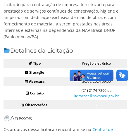
Licitação para contratação de empresa terceirizada para
prestação de serviços contínuos de conservação, higiene e
limpeza, com dedicação exclusiva de mão de obra, e com
fornecimento de material, a serem prestados nas áreas
internas e externas na dependência da NAV Brasil-DNUF
(Paulo Afonso/BA).
Detalhes da Licitação
Tipo
Pregão Eletrônico
Situação
Aberto
Abertura
30/09/2024 09:00
(21) 2174-7296 ou
Contato
licitacoes@navbrasil.gov.br
Observações
–
Anexos
Os arquivos dessa licitação encontram-se na
Central de