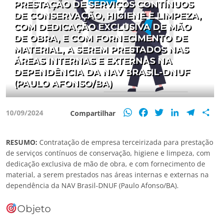
PRESTAÇÃO DE SERVIÇOS CONTÍNUOS
DE CONSERVAÇÃO, HIGIENE E LIMPEZA,
COM DEDICAÇÃO EXCLUSIVA DE MÃO
DE OBRA, E COM FORNECIMENTO DE
MATERIAL, A SEREM PRESTADOS NAS
ÁREAS INTERNAS E EXTERNAS NA
DEPENDÊNCIA DA NAV BRASIL-DNUF
(PAULO AFONSO/BA)
WhatsApp
Facebook
Twitter
LinkedIn
Teleg
S
10/09/2024
Compartilhar
RESUMO:
Contratação de empresa terceirizada para prestação
de serviços contínuos de conservação, higiene e limpeza, com
dedicação exclusiva de mão de obra, e com fornecimento de
material, a serem prestados nas áreas internas e externas na
dependência da NAV Brasil-DNUF (Paulo Afonso/BA).
Objeto