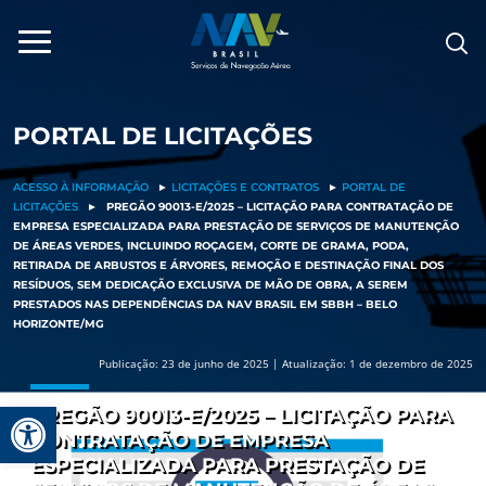
Pular
para
o
conteúdo
PORTAL DE LICITAÇÕES
ACESSO À INFORMAÇÃO
►
LICITAÇÕES E CONTRATOS
►
PORTAL DE
LICITAÇÕES
►
PREGÃO 90013-E/2025 – LICITAÇÃO PARA CONTRATAÇÃO DE
EMPRESA ESPECIALIZADA PARA PRESTAÇÃO DE SERVIÇOS DE MANUTENÇÃO
DE ÁREAS VERDES, INCLUINDO ROÇAGEM, CORTE DE GRAMA, PODA,
RETIRADA DE ARBUSTOS E ÁRVORES, REMOÇÃO E DESTINAÇÃO FINAL DOS
RESÍDUOS, SEM DEDICAÇÃO EXCLUSIVA DE MÃO DE OBRA, A SEREM
PRESTADOS NAS DEPENDÊNCIAS DA NAV BRASIL EM SBBH – BELO
HORIZONTE/MG
Publicação: 23 de junho de 2025 | Atualização: 1 de dezembro de 2025
Barra de Ferramentas Aberta
PREGÃO 90013-E/2025 – LICITAÇÃO PARA
CONTRATAÇÃO DE EMPRESA
ESPECIALIZADA PARA PRESTAÇÃO DE