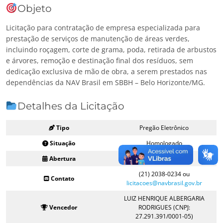
Objeto
Licitação para contratação de empresa especializada para
prestação de serviços de manutenção de áreas verdes,
incluindo roçagem, corte de grama, poda, retirada de arbustos
e árvores, remoção e destinação final dos resíduos, sem
dedicação exclusiva de mão de obra, a serem prestados nas
dependências da NAV Brasil em SBBH – Belo Horizonte/MG.
Detalhes da Licitação
Tipo
Pregão Eletrônico
Situação
Homologado
Abertura
14/07/2025 às 09:00
(21) 2038-0234 ou
Contato
licitacoes@navbrasil.gov.br
LUIZ HENRIQUE ALBERGARIA
Vencedor
RODRIGUES (CNPJ:
27.291.391/0001-05)