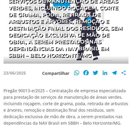
SERVIÇOS DE MANUTENÇÃO DE ÁREAS
VERDES, INCLUINDO ROÇAGEM, CORTE
DE GRAMA, PODA, RETIRADA DE
ARBUSTOS E ÁRVORES, REMOÇÃO E
DESTINAÇÃO FINAL DOS RESÍDUOS, SEM
DEDICAÇÃO EXCLUSIVA DE MÃO DE
OBRA, A SEREM PRESTADOS NAS
DEPENDÊNCIAS DA NAV BRASIL EM
SBBH – BELO HORIZONTE/MG
WhatsApp
Facebook
Twitter
LinkedIn
Teleg
S
23/06/2025
Compartilhar
Pregão 90013-e/2025 – Contratação de empresa especializada
para prestação de serviços de manutenção de áreas verdes,
incluindo roçagem, corte de grama, poda, retirada de arbustos
e árvores, remoção e destinação final dos resíduos, sem
dedicação exclusiva de mão de obra, a serem prestados nas
dependências da NAV Brasil em SBBH – Belo Horizonte/MG.