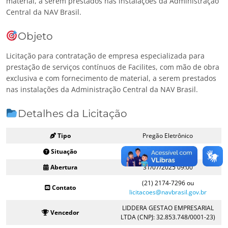
material, a serem prestados nas instalações da Administração
Central da NAV Brasil.
Objeto
Licitação para contratação de empresa especializada para
prestação de serviços contínuos de Facilites, com mão de obra
exclusiva e com fornecimento de material, a serem prestados
nas instalações da Administração Central da NAV Brasil.
Detalhes da Licitação
Tipo
Pregão Eletrônico
Situação
Homologado
Abertura
31/07/2025 09:00
(21) 2174-7296 ou
Contato
licitacoes@navbrasil.gov.br
LIDDERA GESTAO EMPRESARIAL
Vencedor
LTDA (CNPJ: 32.853.748/0001-23)