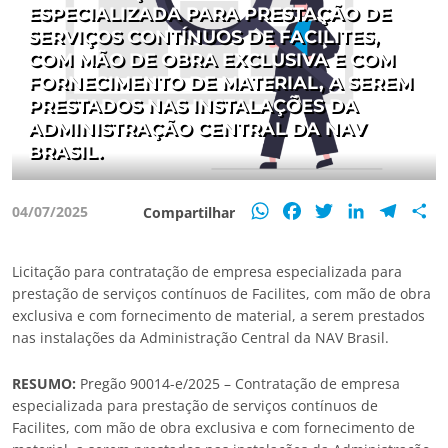
ESPECIALIZADA PARA PRESTAÇÃO DE
SERVIÇOS CONTÍNUOS DE FACILITES,
COM MÃO DE OBRA EXCLUSIVA E COM
FORNECIMENTO DE MATERIAL, A SEREM
PRESTADOS NAS INSTALAÇÕES DA
ADMINISTRAÇÃO CENTRAL DA NAV
BRASIL.
WhatsApp
Facebook
Twitter
LinkedIn
Teleg
S
04/07/2025
Compartilhar
Licitação para contratação de empresa especializada para
prestação de serviços contínuos de Facilites, com mão de obra
exclusiva e com fornecimento de material, a serem prestados
nas instalações da Administração Central da NAV Brasil.
RESUMO:
Pregão 90014-e/2025 – Contratação de empresa
especializada para prestação de serviços contínuos de
Facilites, com mão de obra exclusiva e com fornecimento de