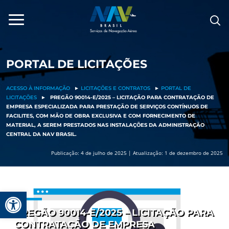
Pular
para
o
conteúdo
PORTAL DE LICITAÇÕES
ACESSO À INFORMAÇÃO
►
LICITAÇÕES E CONTRATOS
►
PORTAL DE
LICITAÇÕES
►
PREGÃO 90014-E/2025 – LICITAÇÃO PARA CONTRATAÇÃO DE
EMPRESA ESPECIALIZADA PARA PRESTAÇÃO DE SERVIÇOS CONTÍNUOS DE
FACILITES, COM MÃO DE OBRA EXCLUSIVA E COM FORNECIMENTO DE
MATERIAL, A SEREM PRESTADOS NAS INSTALAÇÕES DA ADMINISTRAÇÃO
CENTRAL DA NAV BRASIL.
Publicação: 4 de julho de 2025 | Atualização: 1 de dezembro de 2025
Barra de Ferramentas Aberta
PREGÃO 90014-E/2025 – LICITAÇÃO PARA
CONTRATAÇÃO DE EMPRESA