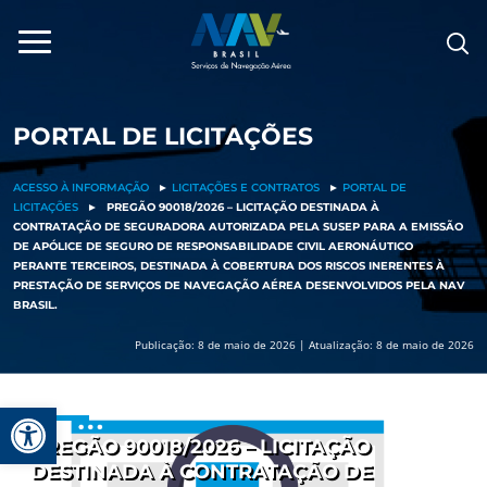
Pular
para
o
conteúdo
PORTAL DE LICITAÇÕES
ACESSO À INFORMAÇÃO
►
LICITAÇÕES E CONTRATOS
►
PORTAL DE
LICITAÇÕES
►
PREGÃO 90018/2026 – LICITAÇÃO DESTINADA À
CONTRATAÇÃO DE SEGURADORA AUTORIZADA PELA SUSEP PARA A EMISSÃO
DE APÓLICE DE SEGURO DE RESPONSABILIDADE CIVIL AERONÁUTICO
PERANTE TERCEIROS, DESTINADA À COBERTURA DOS RISCOS INERENTES À
PRESTAÇÃO DE SERVIÇOS DE NAVEGAÇÃO AÉREA DESENVOLVIDOS PELA NAV
BRASIL.
Publicação: 8 de maio de 2026 | Atualização: 8 de maio de 2026
Barra de Ferramentas Aberta
PREGÃO 90018/2026 – LICITAÇÃO
DESTINADA À CONTRATAÇÃO DE