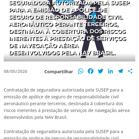
SEGURADORA AUTORIZADA PELA SUSEP
PARA A EMISSÃO DE APÓLICE DE
SEGURO DE RESPONSABILIDADE CIVIL
AERONÁUTICO PERANTE TERCEIROS,
DESTINADA À COBERTURA DOS RISCOS
INERENTES À PRESTAÇÃO DE SERVIÇOS
DE NAVEGAÇÃO AÉREA
DESENVOLVIDOS PELA NAV BRASIL.
WhatsApp
Facebook
Twitter
LinkedIn
Teleg
S
08/05/2026
Compartilhar
Contratação de seguradora autorizada pela SUSEP para a
emissão de apólice de seguro de responsabilidade civil
aeronáutico perante terceiros, destinada à cobertura dos
riscos inerentes à prestação de serviços de navegação aérea
desenvolvidos pela NAV Brasil.
Contratação de seguradora autorizada pela SUSEP para a
emissão de apólice de seguro de responsabilidade civil