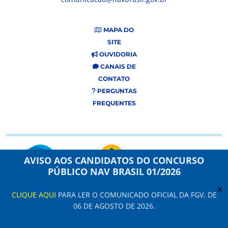
MAPA DO
SITE
OUVIDORIA
CANAIS DE
CONTATO
PERGUNTAS
FREQUENTES
AVISO AOS CANDIDATOS DO CONCURSO
PÚBLICO NAV BRASIL 01/2026
✕
CLIQUE AQUI
PARA LER O COMUNICADO OFICIAL DA FGV, DE
Este site usa cookies e dados pessoais de acordo com os nossos Termos de
06 DE AGOSTO DE 2026.
Uso e
Aviso de Privacidade
.
Configuração de Cookies