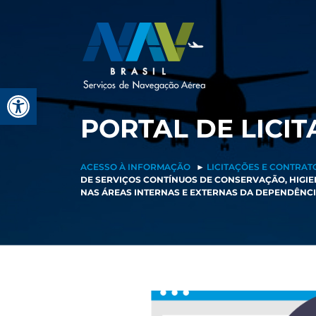
Pular
para
o
conteúdo
Barra de Ferramentas Aberta
PORTAL DE LICI
ACESSO À INFORMAÇÃO
►
LICITAÇÕES E CONTRAT
DE SERVIÇOS CONTÍNUOS DE CONSERVAÇÃO, HIGIE
NAS ÁREAS INTERNAS E EXTERNAS DA DEPENDÊNCIA