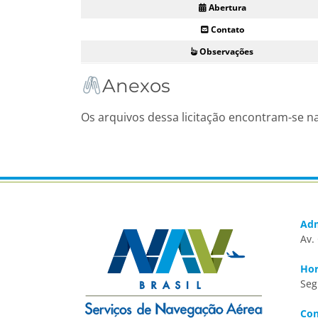
Abertura
Contato
Observações
Anexos
Os arquivos dessa licitação encontram-se n
Adm
Av.
Hor
Seg
Con