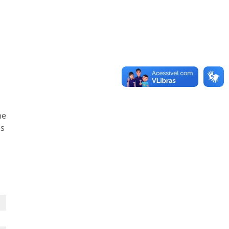
ne
os