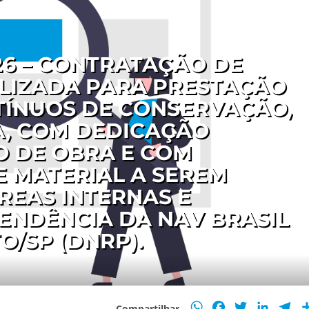
26 – CONTRATAÇÃO DE
LIZADA PARA PRESTAÇÃO
TÍNUOS DE CONSERVAÇÃO,
ZA, COM DEDICAÇÃO
O DE OBRA E COM
 MATERIAL A SEREM
REAS INTERNAS E
ENDÊNCIA DA NAV BRASIL
O/SP (DNRP).
WhatsApp
Facebook
Twitter
Linked
Te
Compartilhar