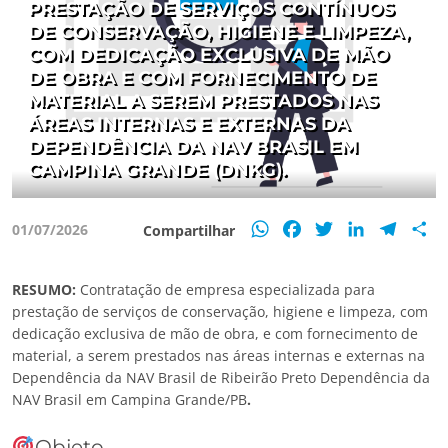
PRESTAÇÃO DE SERVIÇOS CONTÍNUOS
DE CONSERVAÇÃO, HIGIENE E LIMPEZA,
COM DEDICAÇÃO EXCLUSIVA DE MÃO
DE OBRA E COM FORNECIMENTO DE
MATERIAL A SEREM PRESTADOS NAS
ÁREAS INTERNAS E EXTERNAS DA
DEPENDÊNCIA DA NAV BRASIL EM
CAMPINA GRANDE (DNKG).
WhatsApp
Facebook
Twitter
LinkedIn
Teleg
S
01/07/2026
Compartilhar
RESUMO:
Contratação de empresa especializada para
prestação de serviços de conservação, higiene e limpeza, com
dedicação exclusiva de mão de obra, e com fornecimento de
material, a serem prestados nas áreas internas e externas na
Dependência da NAV Brasil de Ribeirão Preto Dependência da
NAV Brasil em Campina Grande/PB
.
Objeto