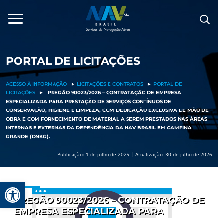
Pular
para
o
conteúdo
PORTAL DE LICITAÇÕES
ACESSO À INFORMAÇÃO
►
LICITAÇÕES E CONTRATOS
►
PORTAL DE
LICITAÇÕES
►
PREGÃO 90023/2026 – CONTRATAÇÃO DE EMPRESA
ESPECIALIZADA PARA PRESTAÇÃO DE SERVIÇOS CONTÍNUOS DE
CONSERVAÇÃO, HIGIENE E LIMPEZA, COM DEDICAÇÃO EXCLUSIVA DE MÃO DE
OBRA E COM FORNECIMENTO DE MATERIAL A SEREM PRESTADOS NAS ÁREAS
INTERNAS E EXTERNAS DA DEPENDÊNCIA DA NAV BRASIL EM CAMPINA
GRANDE (DNKG).
Publicação: 1 de julho de 2026 | Atualização: 30 de julho de 2026
Barra de Ferramentas Aberta
PREGÃO 90023/2026 – CONTRATAÇÃO DE
EMPRESA ESPECIALIZADA PARA