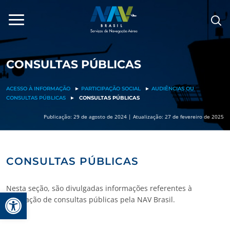
Pular
para
o
conteúdo
CONSULTAS PÚBLICAS
ACESSO À INFORMAÇÃO
►
PARTICIPAÇÃO SOCIAL
►
AUDIÊNCIAS OU
CONSULTAS PÚBLICAS
►
CONSULTAS PÚBLICAS
Publicação: 29 de agosto de 2024 | Atualização: 27 de fevereiro de 2025
CONSULTAS PÚBLICAS
Nesta seção, são divulgadas informações referentes à
Barra de Ferramentas Aberta
realização de consultas públicas pela NAV Brasil.