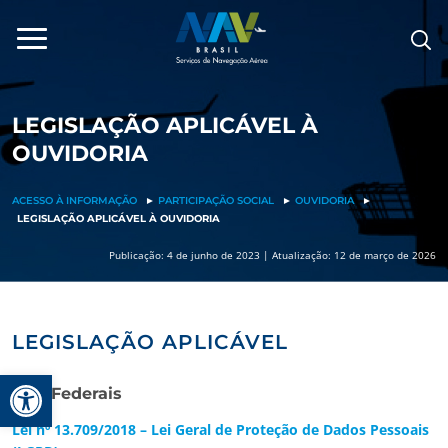
Pular
para
o
conteúdo
LEGISLAÇÃO APLICÁVEL À
OUVIDORIA
ACESSO À INFORMAÇÃO
►
PARTICIPAÇÃO SOCIAL
►
OUVIDORIA
►
LEGISLAÇÃO APLICÁVEL À OUVIDORIA
Publicação: 4 de junho de 2023 | Atualização: 12 de março de 2026
LEGISLAÇÃO APLICÁVEL
Barra de Ferramentas Aberta
Leis Federais
Lei nº 13.709/2018 – Lei Geral de Proteção de Dados Pessoais