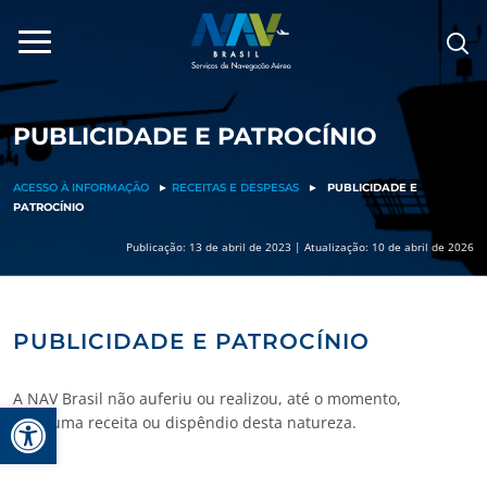
Pular
para
o
conteúdo
PUBLICIDADE E PATROCÍNIO
ACESSO À INFORMAÇÃO
►
RECEITAS E DESPESAS
►
PUBLICIDADE E
PATROCÍNIO
Publicação: 13 de abril de 2023 | Atualização: 10 de abril de 2026
PUBLICIDADE E PATROCÍNIO
A NAV Brasil não auferiu ou realizou, até o momento,
Barra de Ferramentas Aberta
nenhuma receita ou dispêndio desta natureza.