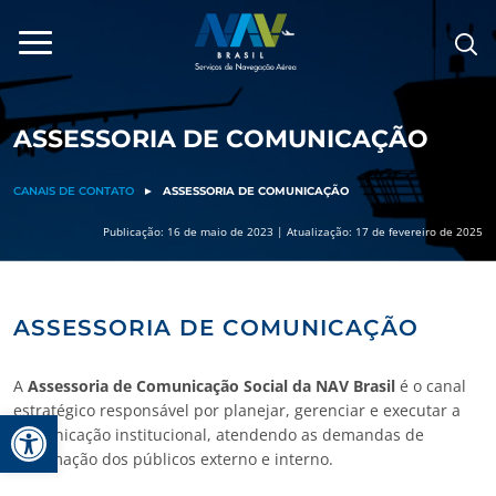
Pular
para
o
conteúdo
ASSESSORIA DE COMUNICAÇÃO
CANAIS DE CONTATO
►
ASSESSORIA DE COMUNICAÇÃO
Publicação: 16 de maio de 2023 | Atualização: 17 de fevereiro de 2025
ASSESSORIA DE COMUNICAÇÃO
A
Assessoria de Comunicação Social da NAV Brasil
é o canal
estratégico responsável por planejar, gerenciar e executar a
Barra de Ferramentas Aberta
comunicação institucional, atendendo as demandas de
informação dos públicos externo e interno.