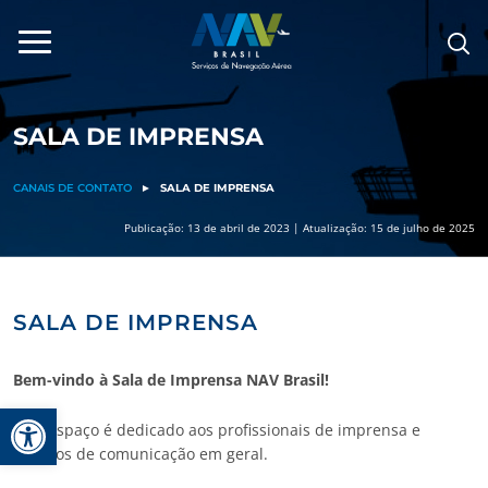
Pular
para
o
conteúdo
SALA DE IMPRENSA
CANAIS DE CONTATO
►
SALA DE IMPRENSA
Publicação: 13 de abril de 2023 | Atualização: 15 de julho de 2025
SALA DE IMPRENSA
Bem-vindo à Sala de Imprensa NAV Brasil!
Barra de Ferramentas Aberta
Este espaço é dedicado aos profissionais de imprensa e
veículos de comunicação em geral.