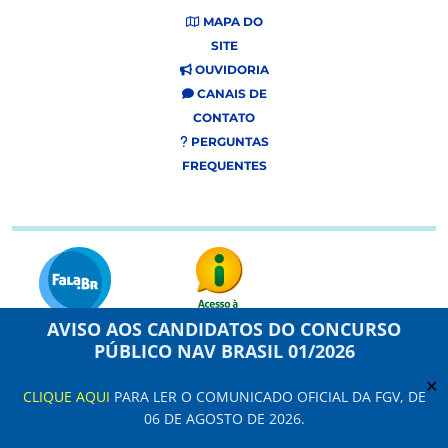
MAPA DO
SITE
OUVIDORIA
CANAIS DE
CONTATO
PERGUNTAS
FREQUENTES
AVISO AOS CANDIDATOS DO CONCURSO
PÚBLICO NAV BRASIL 01/2026
Este site usa cookies e dados pessoais de acordo com os nossos Termos de
Uso e
Aviso de Privacidade
.
✕
CLIQUE AQUI
PARA LER O COMUNICADO OFICIAL DA FGV, DE
Configuração de Cookies
06 DE AGOSTO DE 2026.
NAV Brasil Serviços de Navegação Aérea © 2021