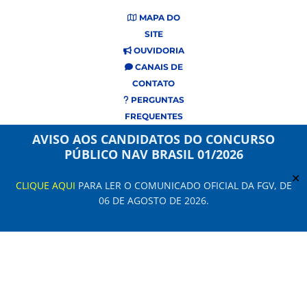
MAPA DO
SITE
OUVIDORIA
CANAIS DE
CONTATO
PERGUNTAS
FREQUENTES
AVISO AOS CANDIDATOS DO CONCURSO
PÚBLICO NAV BRASIL 01/2026
✕
CLIQUE AQUI
PARA LER O COMUNICADO OFICIAL DA FGV, DE
06 DE AGOSTO DE 2026.
Este site usa cookies e dados pessoais de acordo com os nossos Termos de
Uso e
Aviso de Privacidade
.
Configuração de Cookies
NAV Brasil Serviços de Navegação Aérea © 2021