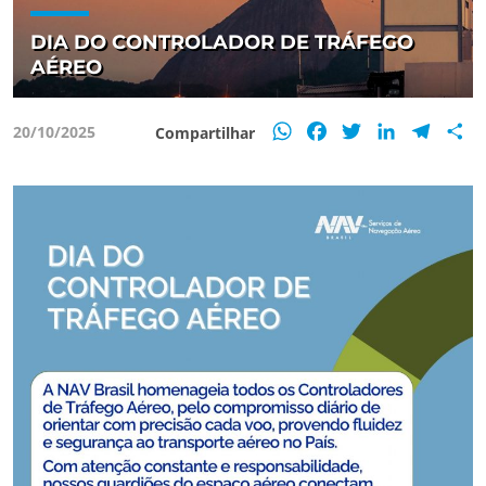
DIA DO CONTROLADOR DE TRÁFEGO
AÉREO
WhatsApp
Facebook
Twitter
LinkedIn
Teleg
S
20/10/2025
Compartilhar