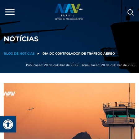
Pular
para
o
conteúdo
NOTÍCIAS
BLOG DE NOTÍCIAS
►
DIA DO CONTROLADOR DE TRÁFEGO AÉREO
Publicação: 20 de outubro de 2025 | Atualização: 20 de outubro de 2025
Barra de Ferramentas Aberta