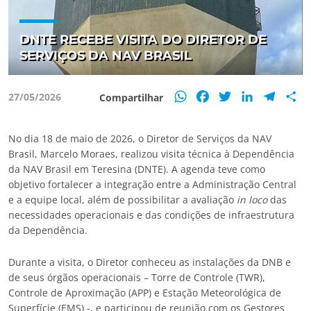
DNTE RECEBE VISITA DO DIRETOR DE
SERVIÇOS DA NAV BRASIL
WhatsApp
Facebook
Twitter
LinkedIn
Teleg
S
27/05/2026
Compartilhar
No dia 18 de maio de 2026, o Diretor de Serviços da NAV
Brasil, Marcelo Moraes, realizou visita técnica à Dependência
da NAV Brasil em Teresina (DNTE). A agenda teve como
objetivo fortalecer a integração entre a Administração Central
e a equipe local, além de possibilitar a avaliação
in loco
das
necessidades operacionais e das condições de infraestrutura
da Dependência.
Durante a visita, o Diretor conheceu as instalações da DNB e
de seus órgãos operacionais – Torre de Controle (TWR),
Controle de Aproximação (APP) e Estação Meteorológica de
Superfície (EMS) -, e participou de reunião com os Gestores