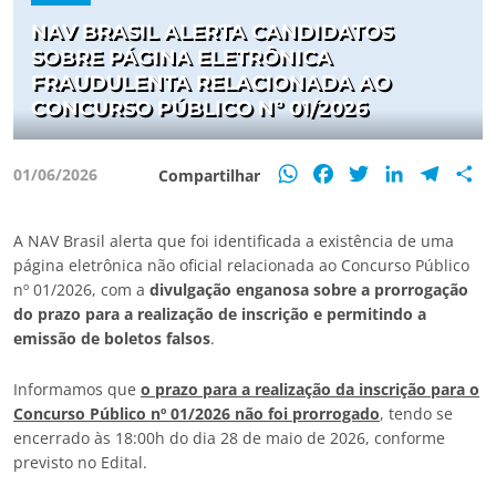
NAV BRASIL ALERTA CANDIDATOS
SOBRE PÁGINA ELETRÔNICA
FRAUDULENTA RELACIONADA AO
CONCURSO PÚBLICO Nº 01/2026
WhatsApp
Facebook
Twitter
LinkedIn
Teleg
S
01/06/2026
Compartilhar
A NAV Brasil alerta que foi identificada a existência de uma
página eletrônica não oficial relacionada ao Concurso Público
nº 01/2026, com a
divulgação enganosa sobre a prorrogação
do prazo para a realização de inscrição e permitindo a
emissão de boletos falsos
.
Informamos que
o prazo para a realização da inscrição para o
Concurso Público nº 01/2026 não foi prorrogado
, tendo se
encerrado às 18:00h do dia 28 de maio de 2026, conforme
previsto no Edital.