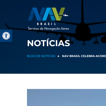
Pular
para
o
conteúdo
Barra de Ferramentas Aberta
NOTÍCIAS
BLOG DE NOTÍCIAS
►
NAV BRASIL CELEBRA ACOR