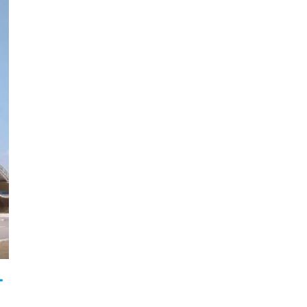
In
legram
Share