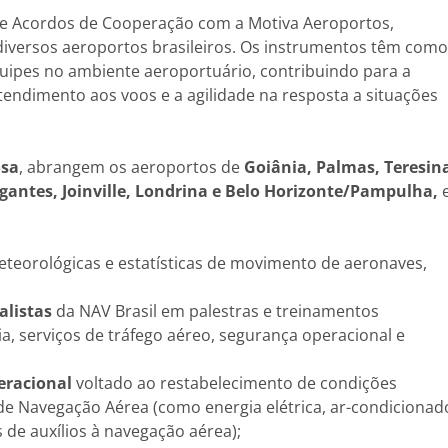
 de Acordos de Cooperação com a Motiva Aeroportos,
diversos aeroportos brasileiros. Os instrumentos têm como
quipes no ambiente aeroportuário, contribuindo para a
tendimento aos voos e a agilidade na resposta a situações
osa
, abrangem os aeroportos de
Goiânia, Palmas, Teresin
egantes, Joinville, Londrina e Belo Horizonte/Pampulha,
teorológicas e estatísticas de movimento de aeronaves,
alistas
da NAV Brasil em palestras e treinamentos
a, serviços de tráfego aéreo, segurança operacional e
eracional
voltado ao restabelecimento de condições
 de Navegação Aérea (como energia elétrica, ar-condicionad
 de auxílios à navegação aérea);