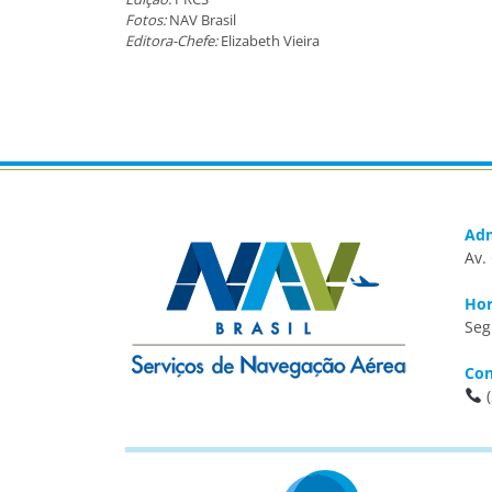
Fotos:
NAV Brasil
Editora-Chefe:
Elizabeth Vieira
Adm
Av.
Hor
Seg
Con
(