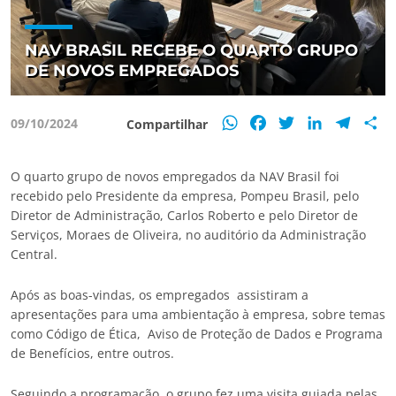
NAV BRASIL RECEBE O QUARTO GRUPO
DE NOVOS EMPREGADOS
WhatsApp
Facebook
Twitter
LinkedIn
Teleg
S
09/10/2024
Compartilhar
O quarto grupo de novos empregados da NAV Brasil foi
recebido pelo Presidente da empresa, Pompeu Brasil, pelo
Diretor de Administração, Carlos Roberto e pelo Diretor de
Serviços, Moraes de Oliveira, no auditório da Administração
Central.
Após as boas-vindas, os empregados assistiram a
apresentações para uma ambientação à empresa, sobre temas
como Código de Ética, Aviso de Proteção de Dados e Programa
de Benefícios, entre outros.
Seguindo a programação, o grupo fez uma visita guiada pelas