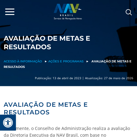
Pular
para
o
conteúdo
AVALIAÇÃO DE METAS E
RESULTADOS
ACESSO À INFORMAÇÃO
►
AÇÕES E PROGRAMAS
►
AVALIAÇÃO DE METAS E
RESULTADOS
Publicação: 13 de abril de 2023 | Atualização: 27 de maio de 2026
AVALIAÇÃO DE METAS E
RESULTADOS
Barra de Ferramentas Aberta
Anualmente, o Conselho de Administração realiza a avaliação
da Diretoria Executiva da NAV Brasil, com base no