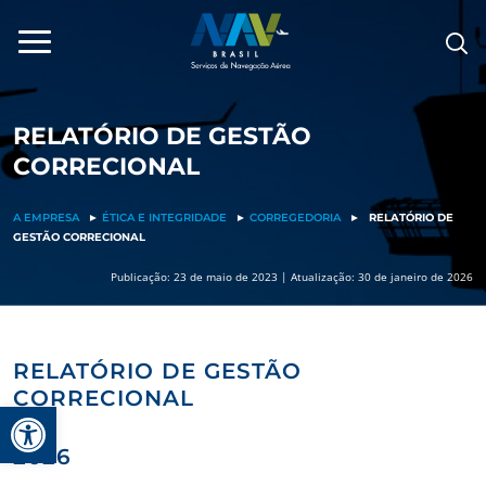
Pular
para
o
conteúdo
RELATÓRIO DE GESTÃO
CORRECIONAL
A EMPRESA
►
ÉTICA E INTEGRIDADE
►
CORREGEDORIA
►
RELATÓRIO DE
GESTÃO CORRECIONAL
Publicação: 23 de maio de 2023 | Atualização: 30 de janeiro de 2026
RELATÓRIO DE GESTÃO
CORRECIONAL
Barra de Ferramentas Aberta
2026