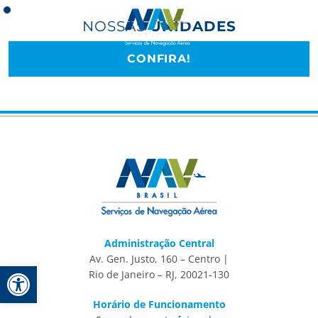
Pular
para
NOSSAS
UNIDADES
o
conteúdo
CONFIRA!
Administração Central
Av. Gen. Justo, 160 – Centro |
Barra de Ferramentas Aberta
Rio de Janeiro – RJ, 20021-130
Horário de Funcionamento